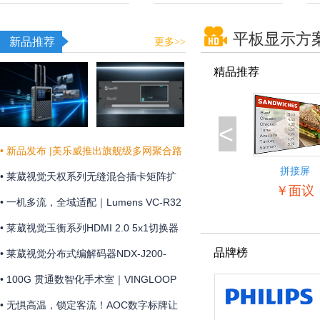
平板显示方
新品推荐
更多>>
精品推荐
<
• 新品发布 |美乐威推出旗舰级多网聚合路
拼接屏
由器Pro Router Max，为关键业务提供更
• 莱葳视觉天权系列无缝混合插卡矩阵扩
55BDL5057
￥面议
稳定可靠的网络连接
展和维护方便
• 一机多流，全域适配｜Lumens VC-R32
摄像机全新上市
• 莱葳视觉玉衡系列HDMI 2.0 5x1切换器
品牌榜
支持4K@60Hz 4:4:4分辨率及18Gbps视
• 莱葳视觉分布式编解码器NDX-J200-
频带宽
ENC助您实现画质同步
• 100G 贯通数智化手术室｜VINGLOOP
构建 OR over IP 网络底座
• 无惧高温，锁定客流！AOC数字标牌让