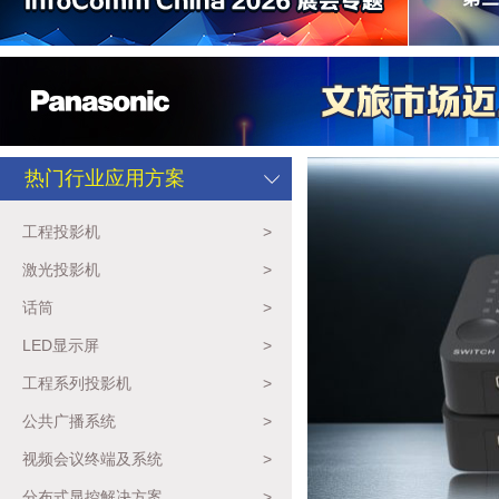
热门行业应用方案
工程投影机
>
激光投影机
>
话筒
>
LED显示屏
>
工程系列投影机
>
公共广播系统
>
视频会议终端及系统
>
分布式显控解决方案
>