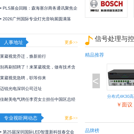
「视觉魔盒2026——光遇非遗」，带来非
• PLS展会回顾：森海塞尔商务通讯聚焦企
遗文化与光影艺术的碰撞！
业及教育解决方案
• 2026广州国际专业灯光音响展圆满落
幕，博世、EV、Dynacord、AVONIC以硬
信号处理与
核实力诠释极致声境
人事地址
更多>>
精品推荐
莱葳视觉乔迁，焕新前行
别再刷招聘了！来莱葳视觉，做有技术含
<
量的事
莱葳视觉急聘，职等你来
迈锐光电深圳公司迁址
分布式4K30
佳耐美电气聘任李霓女士担任中国区总经
入输出节
￥面议
理
专业视听网动态
更多>>
品牌榜
• 第25届深圳国际LED智显新科技春交会