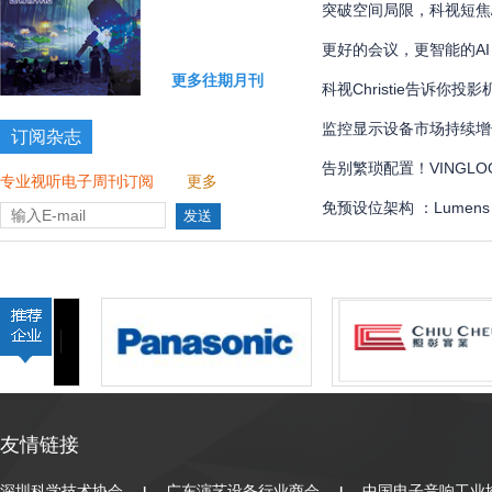
国际象棋比赛多达 300 
突破空间局限，科视短焦
更好的会议，更智能的AI
更多往期月刊
科视Christie告诉你
监控显示设备市场持续增
订阅杂志
告别繁琐配置！VINGLOOP
专业视听电子周刊订阅
更多
管理界面全解
免预设位架构 ：Lumen
全自动化
友情链接
深圳科学技术协会
广东演艺设备行业商会
中国电子音响工业