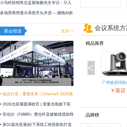
用
频体验
小鸟科技销售总监翟南极先生专访：引入
AI，在新赛道甩开竞争对手
多场景商用显示系统齐头并进----拥抱AI新
时代，不断提升商显技术和显示效果
会议系统方
展会报道
更多>>
精品推荐
<
广州派尼珂双
景自动跟踪教
￥面议
像机
• 锚点行业，重塑未来｜CinemaS 2026第
十三届上海国际电影论坛暨展览会共振启
• 2026光亚展圆满收官 | 雷曼光电旗下双
幕
企联袂演绎“光+未来”
• 菲伯尔（FIBBR）携光纤及镀银线缆矩阵
品牌榜
亮相 HAVE 2026 西安国际高级视听展
• 第31届光亚展|松下系统工程投影机打造