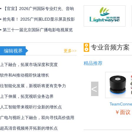
2026年初召开
• 【官宣】2026广州国际专业灯光、音响
展全新展区规划首发 ，全球招展正式启
• 抢先看！ 2025广州展LED显示屏及投影
动！
产品企业展品合集
• 第三十一届北京国际广播电影电视展览
会圆满闭幕
专业音频方案
编辑视界
更多>>
精品推荐
上下融合，拓展市场深度和宽度
软件和AI推动视听快速增长
<
往智能化发展，新视听将更有竞争力
上下伸展，拓宽视听业务边界
TeamConne
人工智能带来视听行业新的增长点
Wireless
￥面议
广电与视听上下融合，双向寻找高价值用
户
超高清音视频将开拓新的增长点