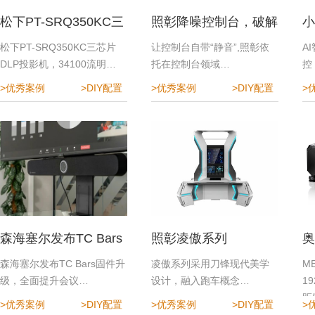
松下PT-SRQ350KC三
照彰降噪控制台，破解
小
芯片DLP投影机
指挥中心降噪难题
效
松下PT-SRQ350KC三芯片
让控制台自带“静音”,照彰依
A
DLP投影机，34100流明…
托在控制台领域…
控
>优秀案例
>DIY配置
>优秀案例
>DIY配置
>
森海塞尔发布TC Bars
照彰凌傲系列
奥
固件升级，全面提升会
程
森海塞尔发布TC Bars固件升
凌傲系列采用刀锋现代美学
M
级，全面提升会议…
设计，融入跑车概念…
1
议体验
距
>优秀案例
>DIY配置
>优秀案例
>DIY配置
>