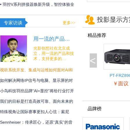
夏日线下经济突破“屏”障！
• 羽控V系列拼接器焕新升级，智控体验全
面跃升！
投影显示方
专家访谈
更多>>
精品推荐
用一流的产品…
光影创想社在北京成
立，用一流的产品和技
<
术，支持更多的…
视听系统开发、集成与运维如何面对AI和
PT-FRZ89
安全的挑战？
如何解决网络IP信号与电脑、显示屏的对
￥面议
接难题？
小鸟科技羽控品牌“AI+显控”将给行业打开
怎样的新未来？
我们的目标是打造高效可靠、面向未来的
品牌榜
专业通讯解决方案
特殊视角让国际赛事更扣人心弦：索尼
BRC-AM7在宁波射击世界杯中的系统化应
Sennheiser：传承匠心，还原“真实”的音