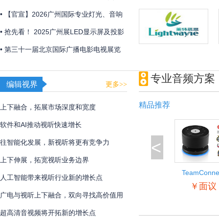
2026年初召开
• 【官宣】2026广州国际专业灯光、音响
展全新展区规划首发 ，全球招展正式启
• 抢先看！ 2025广州展LED显示屏及投影
动！
产品企业展品合集
• 第三十一届北京国际广播电影电视展览
会圆满闭幕
专业音频方案
编辑视界
更多>>
精品推荐
上下融合，拓展市场深度和宽度
软件和AI推动视听快速增长
<
往智能化发展，新视听将更有竞争力
上下伸展，拓宽视听业务边界
TeamConne
人工智能带来视听行业新的增长点
Wireless
￥面议
广电与视听上下融合，双向寻找高价值用
户
超高清音视频将开拓新的增长点