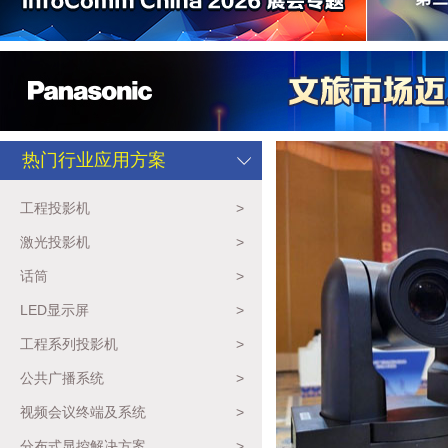
热门行业应用方案
工程投影机
>
激光投影机
>
话筒
>
LED显示屏
>
工程系列投影机
>
公共广播系统
>
视频会议终端及系统
>
分布式显控解决方案
>