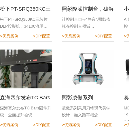
松下PT-SRQ350KC三
照彰降噪控制台，破解
小
芯片DLP投影机
指挥中心降噪难题
效
松下PT-SRQ350KC三芯片
让控制台自带“静音”,照彰依
A
DLP投影机，34100流明…
托在控制台领域…
控
>优秀案例
>DIY配置
>优秀案例
>DIY配置
>
森海塞尔发布TC Bars
照彰凌傲系列
奥
固件升级，全面提升会
程
森海塞尔发布TC Bars固件升
凌傲系列采用刀锋现代美学
M
级，全面提升会议…
设计，融入跑车概念…
1
议体验
距
>优秀案例
>DIY配置
>优秀案例
>DIY配置
>