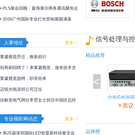
「视觉魔盒2026——光遇非遗」，带来非
• PLS展会回顾：森海塞尔商务通讯聚焦企
遗文化与光影艺术的碰撞！
业及教育解决方案
• 2026广州国际专业灯光音响展圆满落
幕，博世、EV、Dynacord、AVONIC以硬
信号处理与
核实力诠释极致声境
人事地址
更多>>
精品推荐
莱葳视觉乔迁，焕新前行
别再刷招聘了！来莱葳视觉，做有技术含
<
量的事
莱葳视觉急聘，职等你来
迈锐光电深圳公司迁址
分布式4K30
佳耐美电气聘任李霓女士担任中国区总经
入输出节
￥面议
理
专业视听网动态
更多>>
品牌榜
• 第25届深圳国际LED智显新科技春交会