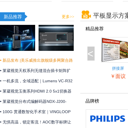
平板显示方
新品推荐
更多>>
精品推荐
<
• 新品发布 |美乐威推出旗舰级多网聚合路
拼接屏
由器Pro Router Max，为关键业务提供更
• 莱葳视觉天权系列无缝混合插卡矩阵扩
55BDL5057
￥面议
稳定可靠的网络连接
展和维护方便
• 一机多流，全域适配｜Lumens VC-R32
摄像机全新上市
• 莱葳视觉玉衡系列HDMI 2.0 5x1切换器
品牌榜
支持4K@60Hz 4:4:4分辨率及18Gbps视
• 莱葳视觉分布式编解码器NDX-J200-
频带宽
ENC助您实现画质同步
• 100G 贯通数智化手术室｜VINGLOOP
构建 OR over IP 网络底座
• 无惧高温，锁定客流！AOC数字标牌让