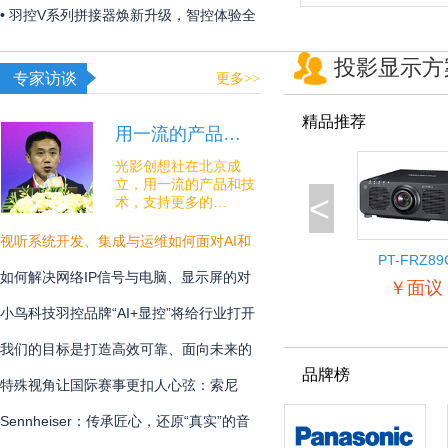
夏日线下经济突破“屏”障！
• 羽控V系列拼接器焕新升级，智控体验全
面跃升！
投影显示方
专家访谈
更多>>
精品推荐
用一流的产品…
光影创想社在北京成
立，用一流的产品和技
<
术，支持更多的…
视听系统开发、集成与运维如何面对AI和
PT-FRZ89
安全的挑战？
如何解决网络IP信号与电脑、显示屏的对
￥面议
接难题？
小鸟科技羽控品牌“AI+显控”将给行业打开
怎样的新未来？
我们的目标是打造高效可靠、面向未来的
品牌榜
专业通讯解决方案
特殊视角让国际赛事更扣人心弦：索尼
BRC-AM7在宁波射击世界杯中的系统化应
Sennheiser：传承匠心，还原“真实”的音