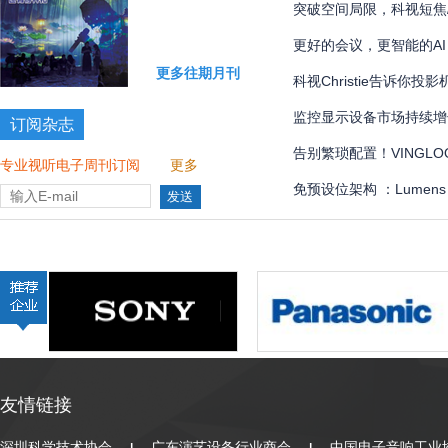
国际象棋比赛多达 300 
突破空间局限，科视短焦
更好的会议，更智能的AI
更多往期月刊
科视Christie告诉你
监控显示设备市场持续增
订阅杂志
告别繁琐配置！VINGLOOP
专业视听电子周刊订阅
更多
管理界面全解
免预设位架构 ：Lumen
全自动化
友情链接
深圳科学技术协会
广东演艺设备行业商会
中国电子音响工业