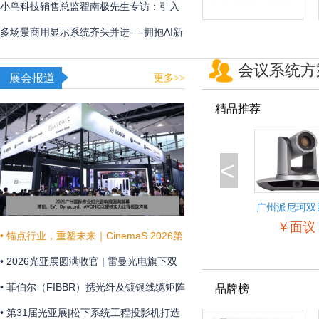
用
频体验
小鸟科技销售总监翟南极先生专访：引入
AI，在新赛道甩开竞争对手
多场景商用显示系统齐头并进----拥抱AI新
时代，不断提升商显技术和显示效果
会议系统方
展会报道
更多>>
精品推荐
<
广州派尼珂双
景自动跟踪教
￥面议
像机
• 锚点行业，重塑未来｜CinemaS 2026第
十三届上海国际电影论坛暨展览会共振启
• 2026光亚展圆满收官 | 雷曼光电旗下双
幕
企联袂演绎“光+未来”
• 菲伯尔（FIBBR）携光纤及镀银线缆矩阵
品牌榜
亮相 HAVE 2026 西安国际高级视听展
• 第31届光亚展|松下系统工程投影机打造