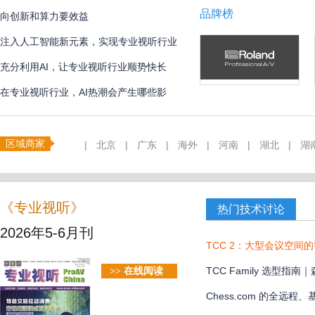
品牌榜
向创新和算力要效益
注入人工智能新元素，实现专业视听行业
创新
充分利用AI，让专业视听行业顺势快长
在专业视听行业，AI热潮会产生哪些影
响？
区域商家
|
北京
|
广东
|
海外
|
河南
|
湖北
|
湖
《专业视听》
热门技术讨论
2026年5-6月刊
TCC 2：大型会议空间
TCC Family 选型
>> 在线阅读
款？
Chess.com 的全远