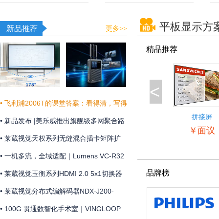
平板显示方
新品推荐
更多>>
精品推荐
<
• 飞利浦2006T的课堂答案：看得清，写得
拼接屏
真，听得明
• 新品发布 |美乐威推出旗舰级多网聚合路
55BDL5057
￥面议
由器Pro Router Max，为关键业务提供更
• 莱葳视觉天权系列无缝混合插卡矩阵扩
稳定可靠的网络连接
展和维护方便
• 一机多流，全域适配｜Lumens VC-R32
品牌榜
摄像机全新上市
• 莱葳视觉玉衡系列HDMI 2.0 5x1切换器
支持4K@60Hz 4:4:4分辨率及18Gbps视
• 莱葳视觉分布式编解码器NDX-J200-
频带宽
ENC助您实现画质同步
• 100G 贯通数智化手术室｜VINGLOOP