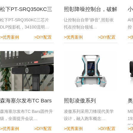
松下PT-SRQ350KC三
照彰降噪控制台，破解
小
芯片DLP投影机
指挥中心降噪难题
效
松下PT-SRQ350KC三芯片
让控制台自带“静音”,照彰依
A
DLP投影机，34100流明…
托在控制台领域…
控
>优秀案例
>DIY配置
>优秀案例
>DIY配置
>
森海塞尔发布TC Bars
照彰凌傲系列
奥
固件升级，全面提升会
程
森海塞尔发布TC Bars固件升
凌傲系列采用刀锋现代美学
M
级，全面提升会议…
设计，融入跑车概念…
1
议体验
距
>优秀案例
>DIY配置
>优秀案例
>DIY配置
>