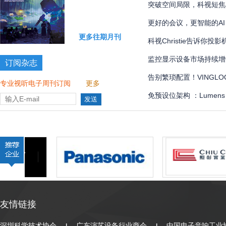
国际象棋比赛多达 300 
突破空间局限，科视短焦
更好的会议，更智能的AI
更多往期月刊
科视Christie告诉你
监控显示设备市场持续增
订阅杂志
告别繁琐配置！VINGLOOP
专业视听电子周刊订阅
更多
管理界面全解
免预设位架构 ：Lumen
全自动化
友情链接
深圳科学技术协会
广东演艺设备行业商会
中国电子音响工业