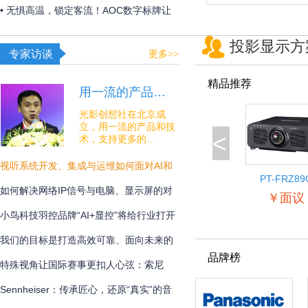
构建 OR over IP 网络底座
• 无惧高温，锁定客流！AOC数字标牌让
夏日线下经济突破“屏”障！
投影显示方
专家访谈
更多>>
精品推荐
用一流的产品…
光影创想社在北京成
立，用一流的产品和技
<
术，支持更多的…
视听系统开发、集成与运维如何面对AI和
PT-FRZ89
安全的挑战？
如何解决网络IP信号与电脑、显示屏的对
￥面议
接难题？
小鸟科技羽控品牌“AI+显控”将给行业打开
怎样的新未来？
我们的目标是打造高效可靠、面向未来的
品牌榜
专业通讯解决方案
特殊视角让国际赛事更扣人心弦：索尼
BRC-AM7在宁波射击世界杯中的系统化应
Sennheiser：传承匠心，还原“真实”的音