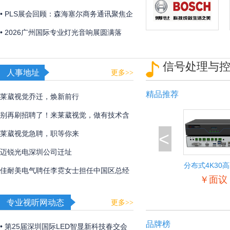
「视觉魔盒2026——光遇非遗」，带来非
• PLS展会回顾：森海塞尔商务通讯聚焦企
遗文化与光影艺术的碰撞！
业及教育解决方案
• 2026广州国际专业灯光音响展圆满落
幕，博世、EV、Dynacord、AVONIC以硬
信号处理与
核实力诠释极致声境
人事地址
更多>>
精品推荐
莱葳视觉乔迁，焕新前行
别再刷招聘了！来莱葳视觉，做有技术含
<
量的事
莱葳视觉急聘，职等你来
迈锐光电深圳公司迁址
分布式4K30
佳耐美电气聘任李霓女士担任中国区总经
入输出节
￥面议
理
专业视听网动态
更多>>
品牌榜
• 第25届深圳国际LED智显新科技春交会