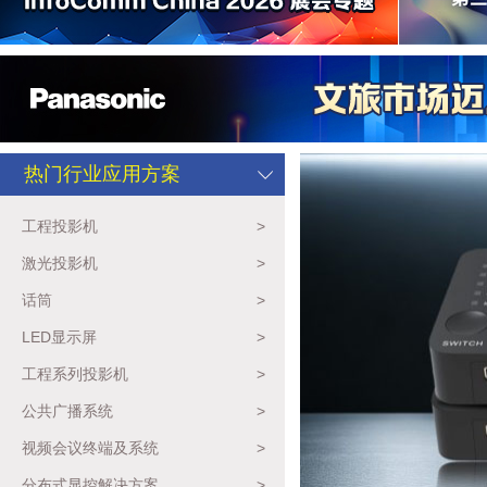
热门行业应用方案
工程投影机
>
激光投影机
>
话筒
>
LED显示屏
>
工程系列投影机
>
公共广播系统
>
视频会议终端及系统
>
分布式显控解决方案
>