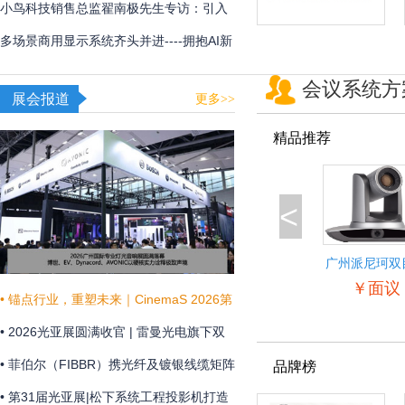
用
频体验
小鸟科技销售总监翟南极先生专访：引入
AI，在新赛道甩开竞争对手
多场景商用显示系统齐头并进----拥抱AI新
时代，不断提升商显技术和显示效果
会议系统方
展会报道
更多>>
精品推荐
<
广州派尼珂双
景自动跟踪教
￥面议
像机
• 锚点行业，重塑未来｜CinemaS 2026第
十三届上海国际电影论坛暨展览会共振启
• 2026光亚展圆满收官 | 雷曼光电旗下双
幕
企联袂演绎“光+未来”
• 菲伯尔（FIBBR）携光纤及镀银线缆矩阵
品牌榜
亮相 HAVE 2026 西安国际高级视听展
• 第31届光亚展|松下系统工程投影机打造