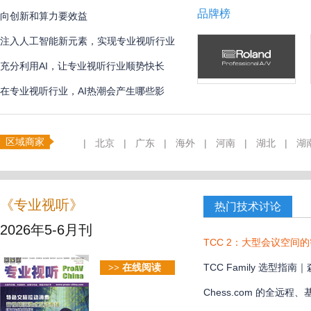
品牌榜
向创新和算力要效益
注入人工智能新元素，实现专业视听行业
创新
充分利用AI，让专业视听行业顺势快长
在专业视听行业，AI热潮会产生哪些影
响？
区域商家
|
北京
|
广东
|
海外
|
河南
|
湖北
|
湖
《专业视听》
热门技术讨论
2026年5-6月刊
TCC 2：大型会议空间
TCC Family 选型
>> 在线阅读
款？
Chess.com 的全远