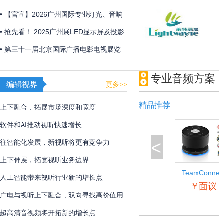
2026年初召开
• 【官宣】2026广州国际专业灯光、音响
展全新展区规划首发 ，全球招展正式启
• 抢先看！ 2025广州展LED显示屏及投影
动！
产品企业展品合集
• 第三十一届北京国际广播电影电视展览
会圆满闭幕
专业音频方案
编辑视界
更多>>
精品推荐
上下融合，拓展市场深度和宽度
软件和AI推动视听快速增长
<
往智能化发展，新视听将更有竞争力
上下伸展，拓宽视听业务边界
TeamConne
人工智能带来视听行业新的增长点
Wireless
￥面议
广电与视听上下融合，双向寻找高价值用
户
超高清音视频将开拓新的增长点