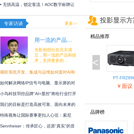
构建 OR over IP 网络底座
• 无惧高温，锁定客流！AOC数字标牌让
夏日线下经济突破“屏”障！
投影显示方
专家访谈
更多>>
精品推荐
用一流的产品…
光影创想社在北京成
立，用一流的产品和技
<
术，支持更多的…
视听系统开发、集成与运维如何面对AI和
PT-FRZ89
安全的挑战？
如何解决网络IP信号与电脑、显示屏的对
￥面议
接难题？
小鸟科技羽控品牌“AI+显控”将给行业打开
怎样的新未来？
我们的目标是打造高效可靠、面向未来的
品牌榜
专业通讯解决方案
特殊视角让国际赛事更扣人心弦：索尼
BRC-AM7在宁波射击世界杯中的系统化应
Sennheiser：传承匠心，还原“真实”的音