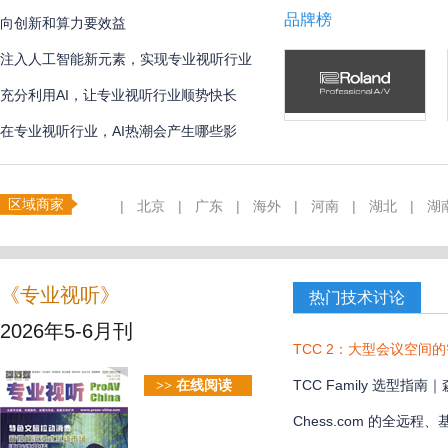
品牌榜
向创新和算力要效益
注入人工智能新元素，实现专业视听行业
创新
充分利用AI，让专业视听行业顺势快长
在专业视听行业，AI热潮会产生哪些影
响？
区域商家
|
北京
|
广东
|
海外
|
河南
|
湖北
|
湖
《专业视听》
热门技术讨论
2026年5-6月刊
TCC 2：大型会议空间
TCC Family 选型
>> 在线阅读
款？
Chess.com 的全远