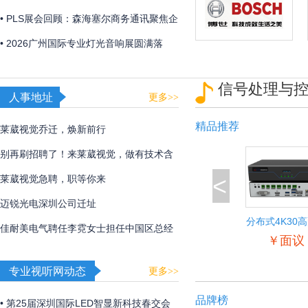
「视觉魔盒2026——光遇非遗」，带来非
• PLS展会回顾：森海塞尔商务通讯聚焦企
遗文化与光影艺术的碰撞！
业及教育解决方案
• 2026广州国际专业灯光音响展圆满落
幕，博世、EV、Dynacord、AVONIC以硬
信号处理与
核实力诠释极致声境
人事地址
更多>>
精品推荐
莱葳视觉乔迁，焕新前行
别再刷招聘了！来莱葳视觉，做有技术含
<
量的事
莱葳视觉急聘，职等你来
迈锐光电深圳公司迁址
分布式4K30
佳耐美电气聘任李霓女士担任中国区总经
入输出节
￥面议
理
专业视听网动态
更多>>
品牌榜
• 第25届深圳国际LED智显新科技春交会