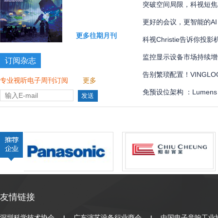
国际象棋比赛多达 300 
突破空间局限，科视短焦
更好的会议，更智能的AI
更多往期月刊
科视Christie告诉你
监控显示设备市场持续增
订阅杂志
告别繁琐配置！VINGLOOP
专业视听电子周刊订阅
更多
管理界面全解
免预设位架构 ：Lumen
全自动化
友情链接
深圳科学技术协会
广东演艺设备行业商会
中国电子音响工业