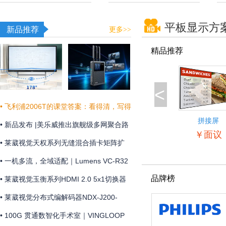
平板显示方
新品推荐
更多>>
精品推荐
<
• 飞利浦2006T的课堂答案：看得清，写得
拼接屏
真，听得明
• 新品发布 |美乐威推出旗舰级多网聚合路
55BDL5057
￥面议
由器Pro Router Max，为关键业务提供更
• 莱葳视觉天权系列无缝混合插卡矩阵扩
稳定可靠的网络连接
展和维护方便
• 一机多流，全域适配｜Lumens VC-R32
品牌榜
摄像机全新上市
• 莱葳视觉玉衡系列HDMI 2.0 5x1切换器
支持4K@60Hz 4:4:4分辨率及18Gbps视
• 莱葳视觉分布式编解码器NDX-J200-
频带宽
ENC助您实现画质同步
• 100G 贯通数智化手术室｜VINGLOOP