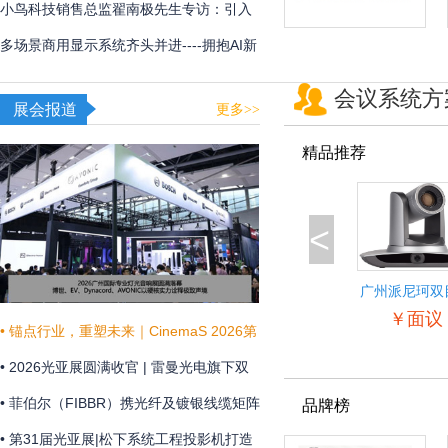
用
频体验
小鸟科技销售总监翟南极先生专访：引入
AI，在新赛道甩开竞争对手
多场景商用显示系统齐头并进----拥抱AI新
时代，不断提升商显技术和显示效果
会议系统方
展会报道
更多>>
精品推荐
<
广州派尼珂双
景自动跟踪教
￥面议
像机
• 锚点行业，重塑未来｜CinemaS 2026第
十三届上海国际电影论坛暨展览会共振启
• 2026光亚展圆满收官 | 雷曼光电旗下双
幕
企联袂演绎“光+未来”
• 菲伯尔（FIBBR）携光纤及镀银线缆矩阵
品牌榜
亮相 HAVE 2026 西安国际高级视听展
• 第31届光亚展|松下系统工程投影机打造