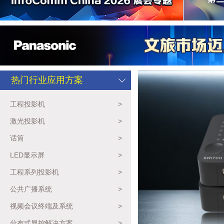
热门行业应用方案
工程投影机
>
激光投影机
>
话筒
>
LED显示屏
>
工程系列投影机
>
公共广播系统
>
视频会议终端及系统
>
分布式显控解决方案
>