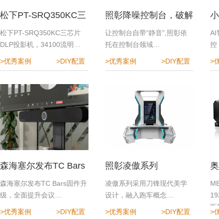
松下PT-SRQ350KC三
照彰降噪控制台，破解
小
芯片DLP投影机
指挥中心降噪难题
效
松下PT-SRQ350KC三芯片
让控制台自带“静音”,照彰依
A
DLP投影机，34100流明…
托在控制台领域…
控
>优秀案例
>DIY配置
>优秀案例
>DIY配置
>
森海塞尔发布TC Bars
照彰凌傲系列
奥
固件升级，全面提升会
程
森海塞尔发布TC Bars固件升
凌傲系列采用刀锋现代美学
M
级，全面提升会议…
设计，融入跑车概念…
1
议体验
距
>优秀案例
>DIY配置
>优秀案例
>DIY配置
>