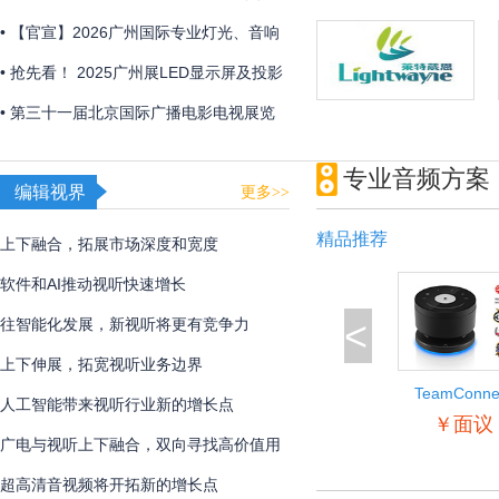
2026年初召开
• 【官宣】2026广州国际专业灯光、音响
展全新展区规划首发 ，全球招展正式启
• 抢先看！ 2025广州展LED显示屏及投影
动！
产品企业展品合集
• 第三十一届北京国际广播电影电视展览
会圆满闭幕
专业音频方案
编辑视界
更多>>
精品推荐
上下融合，拓展市场深度和宽度
软件和AI推动视听快速增长
<
往智能化发展，新视听将更有竞争力
上下伸展，拓宽视听业务边界
TeamConne
人工智能带来视听行业新的增长点
Wireless
￥面议
广电与视听上下融合，双向寻找高价值用
户
超高清音视频将开拓新的增长点