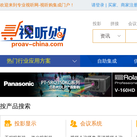
欢迎来到专业视听网-视听购集成门户！
请登录
|
买家、商家注
投影
拼接
会议
资讯
热门行业应用方案
自助集成
按产品搜索
投影显示
会议系统