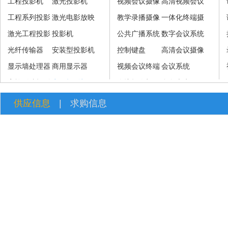
工程投影机
激光投影机
视频会议摄像
高清视频会议
工程系列投影
激光电影放映
机
教学录播摄像
摄像机
一体化终端摄
机
激光工程投影
机
投影机
机
公共广播系统
像机
数字会议系统
机
光纤传输器
安装型投影机
控制键盘
高清会议摄像
显示墙处理器
商用显示器
视频会议终端
机
会议系统
家族影院投影
商用投影机
及系统
会议摄像机
全向麦克风
机
供应信息
|
求购信息