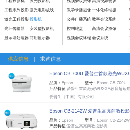
工程投影机
激光投影机
视频会议摄像
高清视频会议
工程系列投影
激光电影放映
机
教学录播摄像
摄像机
一体化终端摄
机
激光工程投影
机
投影机
机
公共广播系统
像机
数字会议系统
机
光纤传输器
安装型投影机
控制键盘
高清会议摄像
显示墙处理器
商用显示器
视频会议终端
机
会议系统
家族影院投影
商用投影机
及系统
会议摄像机
全向麦克风
机
供应信息
|
求购信息
Epson CB-700U 爱普生首款激光W
机
品牌：
Epson
型号：
Epson CB-700U
产品特征:
爱普生首款激光WUXGA教育超短
爱普生（中国）有限公司
Epson CB-2142W 爱普生高亮商教投
品牌：
Epson
型号：
Epson CB-2142W
产品特征:
爱普生高亮商教投影机