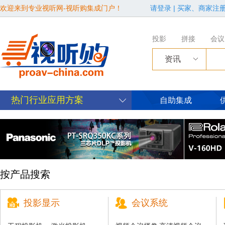
欢迎来到专业视听网-视听购集成门户！
请登录
|
买家、商家注
投影
拼接
会议
资讯
热门行业应用方案
自助集成
按产品搜索
投影显示
会议系统