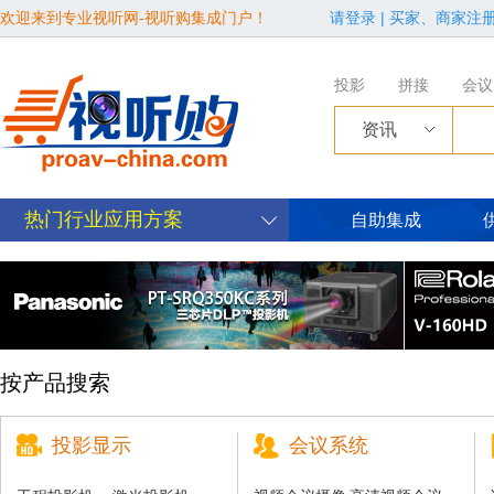
欢迎来到专业视听网-视听购集成门户！
请登录
|
买家、商家注
投影
拼接
会议
资讯
热门行业应用方案
自助集成
按产品搜索
投影显示
会议系统