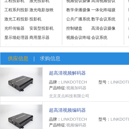
工程投影机
激光投影机
视频会议摄像
高清视频会议
工程系列投影
激光电影放映
机
教学录播摄像
摄像机
一体化终端摄
机
激光工程投影
机
投影机
机
公共广播系统
像机
数字会议系统
机
光纤传输器
安装型投影机
控制键盘
高清会议摄像
显示墙处理器
商用显示器
视频会议终端
机
会议系统
家族影院投影
商用投影机
及系统
会议摄像机
全向麦克风
机
供应信息
|
求购信息
超高清视频解码器
品牌：
LINKDOTECH
型号：
LINKDOT
产品特征:
视频加码器
北京灵点科技有限公司
超高清视频编码器
品牌：
LINKDOTECH
型号：
LINKDOT
产品特征:
视频编码器