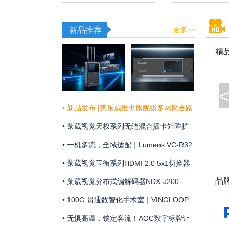
新品推荐
更多>>
精
• 新品发布 |美乐威推出旗舰级多网聚合路
由器Pro Router Max，为关键业务提供更
• 莱葳视觉天权系列无缝混合插卡矩阵扩
稳定可靠的网络连接
展和维护方便
• 一机多流，全域适配｜Lumens VC-R32
摄像机全新上市
• 莱葳视觉玉衡系列HDMI 2.0 5x1切换器
品
支持4K@60Hz 4:4:4分辨率及18Gbps视
• 莱葳视觉分布式编解码器NDX-J200-
频带宽
ENC助您实现画质同步
• 100G 贯通数智化手术室｜VINGLOOP
构建 OR over IP 网络底座
• 无惧高温，锁定客流！AOC数字标牌让