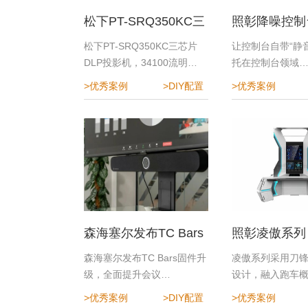
松下PT-SRQ350KC三
照彰降噪控制
芯片DLP投影机
指挥中心降噪
松下PT-SRQ350KC三芯片
让控制台自带“静音
DLP投影机，34100流明…
托在控制台领域
>优秀案例
>DIY配置
>优秀案例
森海塞尔发布TC Bars
照彰凌傲系列
固件升级，全面提升会
森海塞尔发布TC Bars固件升
凌傲系列采用刀
级，全面提升会议…
设计，融入跑车
议体验
>优秀案例
>DIY配置
>优秀案例