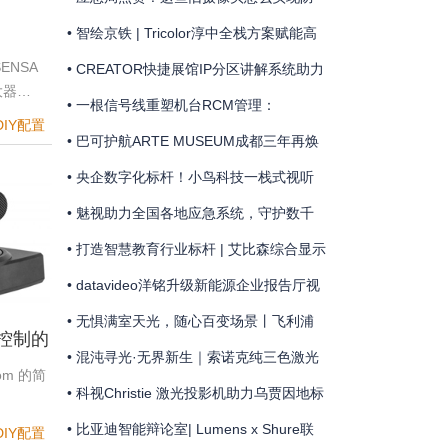
届上海极限飞盘公开赛”赛事直播
险除患？
• 智绘京铁 | Tricolor淳中全栈方案赋能高
RA-
ENSA
铁工务数智化升级
• CREATOR快捷展馆IP分区讲解系统助力
大器…
 | 灵
金山岭长城国歌主题馆
• 一根信号线重塑机台RCM管理：
DIY配置
配项目
MediaComm美凯开启车企晶圆厂智能制
• 巴可护航ARTE MUSEUM成都三年再焕
造新范式
新
• 央企数字化标杆！小鸟科技一栈式视听
方案赋能融通集团智慧指挥驾驶舱
• 魅视助力全国各地应急系统，守护数千
公里江河安澜
• 打造智慧教育行业标杆 | 艾比森综合显示
方案落地百亿级“中飞院”天府校区
• datavideo洋铭升级新能源企业报告厅视
音频系统
• 无惧满室天光，随心百变场景丨飞利浦
机控制的
商显点亮荷兰获奖地标礼堂
• 混沌寻光·无界新生｜索诺克纯三色激光
oom 的简
新品点亮张肇达大师服装大秀
• 科视Christie 激光投影机助力乌贾因地标
光影秀
• 比亚迪智能辩论室| Lumens x Shure联
DIY配置