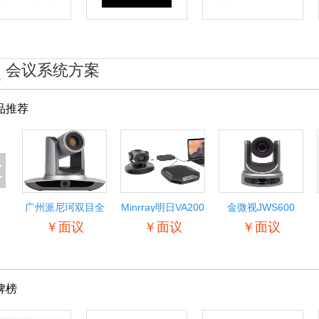
会议系统方案
品推荐
<
广州派尼珂双目全
Minrray明日VA200
金微视JWS600
景自动跟踪教学摄
音视频综合系统 远
1080P高清视频会
￥面议
￥面议
￥面议
像机
程视频会议协同办
议摄像机
公开会指挥
SDI/HDMI/网络会
议摄像机 高清广角
会议摄像头
牌榜