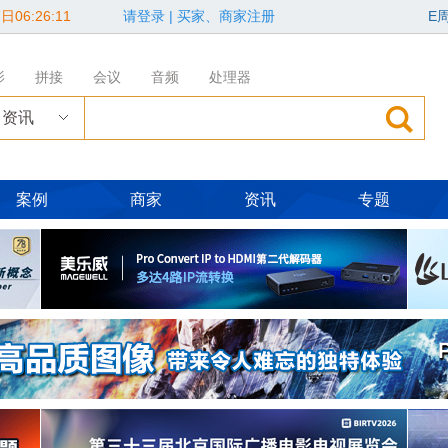
日06:26:12
请登录
|
买家、商家注册
E
影
拼接
会议
音频
处理器
资讯
案例
商家
资讯
专题