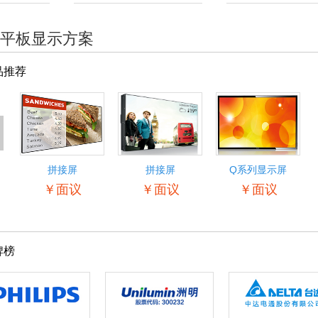
平板显示方案
品推荐
<
拼接屏
拼接屏
Q系列显示屏
55BDL5057P
￥面议
￥面议
￥面议
牌榜