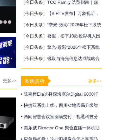
MultiBall系统，打造新一代体育与游戏交
［今日头条］
TCC Family 选型指南｜森
互体验
海塞尔三款天花阵列麦克风，该选哪一
［今日头条］
【BIRTV发布】万象视听，
款？
向新而生，BIRTV2026即将开幕！
［今日头条］
“擎光·致彩”2026年松下系统
工程投影机新品发布会终站广州站圆满收
［今日头条］
喜报，松下10款投影机入围
官
重庆党政采购
［今日头条］
擎光·致彩”2026年松下系统
工程投影机新品发布会上海站隆重召开
［今日头条］
锐取与海光信息达成战略合
作，共建自主可控的场景数据智能生态
更多>>
案例赏析
更多>>
• 陈嘉桦Ella选择森海塞尔Digital 6000打
造震撼动人的青春狂欢
• 快捷双系统上线，四川省地震局升级智
慧应急体系
• 两间智慧会议室圆满交付！视通科技分
布式系统助力中建大厦构建智慧办公新生
• 美乐威 Director One 聚合直播一体机助
态
力 “Step One Sports” 圆满完成“第二十七
• 应急局点赞！这些旧摄像头怎么实现防