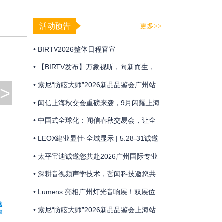
合打造极简声像联动方案
活动预告
更多>>
• BIRTV2026整体日程官宣
• 【BIRTV发布】万象视听，向新而生，
BIRTV2026即将开幕！
• 索尼“防眩大师”2026新品品鉴会广州站
>
• 闻信上海秋交会重磅来袭，9月闪耀上海
浦东！
• 中国式全球化：闻信春秋交易会，让全
球买家走进来的贸易平台！
• LEOX建业显仕·全域显示 | 5.28-31诚邀
共赴广州国际专业灯光、音响展览会盛宴
• 太平宝迪诚邀您共赴2026广州国际专业
灯光、音响展览会
• 深耕音视频声学技术，哲闻科技邀您共
聚广州声光盛会
• Lumens 亮相广州灯光音响展！双展位
联动 + 技术分享，解锁智能会议新体验
• 索尼“防眩大师”2026新品品鉴会上海站