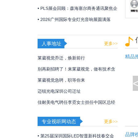
「视觉魔盒2026——光遇非遗」，带来非
• PLS展会回顾：森海塞尔商务通讯聚焦企
遗文化与光影艺术的碰撞！
业及教育解决方案
• 2026广州国际专业灯光音响展圆满落
幕，博世、EV、Dynacord、AVONIC以硬
核实力诠释极致声境
人事地址
更多>>
精品
莱葳视觉乔迁，焕新前行
别再刷招聘了！来莱葳视觉，做有技术含
量的事
莱葳视觉急聘，职等你来
迈锐光电深圳公司迁址
佳耐美电气聘任李霓女士担任中国区总经
理
专业视听网动态
更多>>
品牌
• 第25届深圳国际LED智显新科技春交会