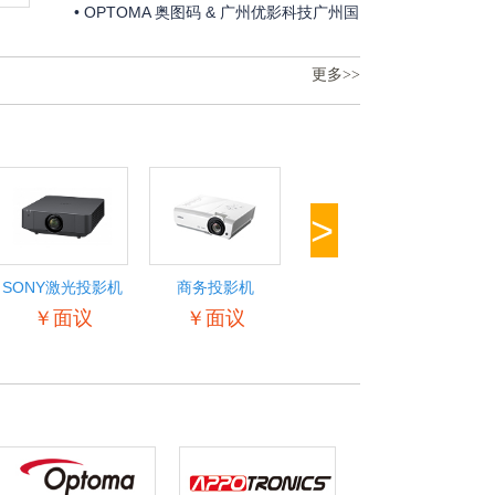
邀请函
• OPTOMA 奥图码 & 广州优影科技广州国
际专业灯光、音响展邀请函
更多>>
>
SONY激光投影机
商务投影机
商务投影机
Op
￥面议
￥面议
￥面议