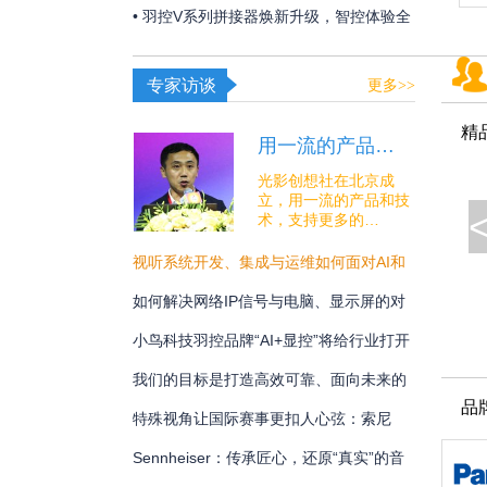
夏日线下经济突破“屏”障！
• 羽控V系列拼接器焕新升级，智控体验全
面跃升！
专家访谈
更多>>
精
用一流的产品…
光影创想社在北京成
立，用一流的产品和技
术，支持更多的…
视听系统开发、集成与运维如何面对AI和
安全的挑战？
如何解决网络IP信号与电脑、显示屏的对
接难题？
小鸟科技羽控品牌“AI+显控”将给行业打开
怎样的新未来？
我们的目标是打造高效可靠、面向未来的
品
专业通讯解决方案
特殊视角让国际赛事更扣人心弦：索尼
BRC-AM7在宁波射击世界杯中的系统化应
Sennheiser：传承匠心，还原“真实”的音