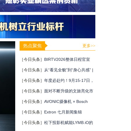
热点聚焦
更多>>
［今日头条］
BIRTV2026整体日程官宣
［今日头条］
从“看见全貌”到“身心共感” |
“壁彩京华”第三场展览在松下安恒影艺空
［今日头条］
年度必赴约！9月15-17日，
间启幕
闻信第28届广告新科技上海秋交会，重磅
［今日头条］
面对不断升级的文旅亮化市
亮点全揭晓！
场，你拿什么参与竞争？
［今日头条］
AVONIC摄像机 × Bosch
DICENTIS会议系统保障二十国央行行长
［今日头条］
Extron 七月新闻集锦
巴厘岛会议
［今日头条］
松下投影机赋能LYMB.iO的