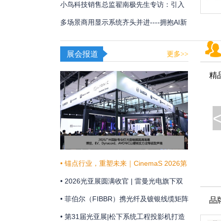
用
频体验
小鸟科技销售总监翟南极先生专访：引入
AI，在新赛道甩开竞争对手
多场景商用显示系统齐头并进----拥抱AI新
时代，不断提升商显技术和显示效果
展会报道
更多>>
精
• 锚点行业，重塑未来｜CinemaS 2026第
十三届上海国际电影论坛暨展览会共振启
• 2026光亚展圆满收官 | 雷曼光电旗下双
幕
企联袂演绎“光+未来”
• 菲伯尔（FIBBR）携光纤及镀银线缆矩阵
品
亮相 HAVE 2026 西安国际高级视听展
• 第31届光亚展|松下系统工程投影机打造