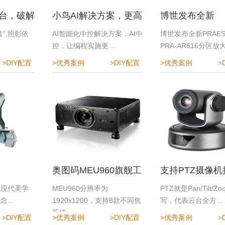
台，破解
小鸟AI解决方案，更高
博世发布全新
难题
效、更便捷、更安全
PRAESENSA P
”,照彰依
AI智能化中控解决方案，AI中
博世发布全新PRAES
…
控，让编程实施更…
PRA-AR616分区放
AR616分区放大器
>DIY配置
>优秀案例
>DIY配置
>优秀案例
>
活扩展，高效匹
需求
奥图码MEU960旗舰工
支持PTZ摄像
程投影机
Roland切换台
锋现代美学
MEU960分辨率为
PTZ就是Pan/Tilt/Z
概念…
1920x1200，支持8款不同焦
写，代表云台全方…
距镜…
>DIY配置
>优秀案例
>DIY配置
>优秀案例
>