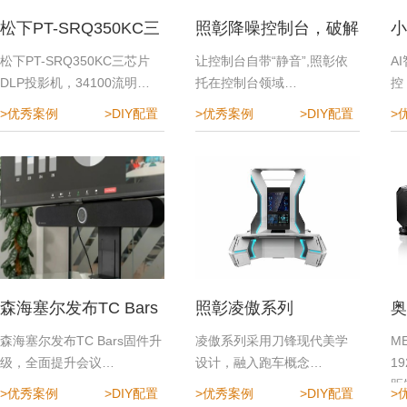
松下PT-SRQ350KC三
照彰降噪控制台，破解
小
芯片DLP投影机
指挥中心降噪难题
效
松下PT-SRQ350KC三芯片
让控制台自带“静音”,照彰依
A
DLP投影机，34100流明…
托在控制台领域…
控
>优秀案例
>DIY配置
>优秀案例
>DIY配置
>
森海塞尔发布TC Bars
照彰凌傲系列
奥
固件升级，全面提升会
程
森海塞尔发布TC Bars固件升
凌傲系列采用刀锋现代美学
M
级，全面提升会议…
设计，融入跑车概念…
1
议体验
距
>优秀案例
>DIY配置
>优秀案例
>DIY配置
>