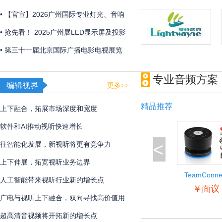
2026年初召开
• 【官宣】2026广州国际专业灯光、音响
展全新展区规划首发 ，全球招展正式启
• 抢先看！ 2025广州展LED显示屏及投影
动！
产品企业展品合集
• 第三十一届北京国际广播电影电视展览
会圆满闭幕
专业音频方案
编辑视界
更多>>
精品推荐
上下融合，拓展市场深度和宽度
软件和AI推动视听快速增长
<
往智能化发展，新视听将更有竞争力
上下伸展，拓宽视听业务边界
TeamConne
人工智能带来视听行业新的增长点
Wireless
￥面议
广电与视听上下融合，双向寻找高价值用
户
超高清音视频将开拓新的增长点