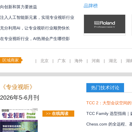
品牌榜
向创新和算力要效益
注入人工智能新元素，实现专业视听行业
创新
充分利用AI，让专业视听行业顺势快长
在专业视听行业，AI热潮会产生哪些影
响？
区域商家
|
北京
|
广东
|
海外
|
河南
|
湖北
|
湖
《专业视听》
热门技术讨论
2026年5-6月刊
TCC 2：大型会议空间
TCC Family 选型
>> 在线阅读
款？
Chess.com 的全远