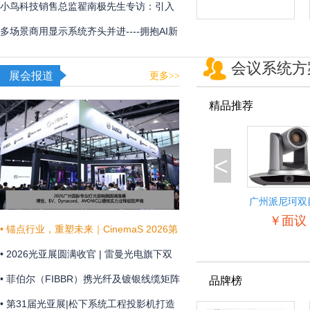
用
频体验
小鸟科技销售总监翟南极先生专访：引入
AI，在新赛道甩开竞争对手
多场景商用显示系统齐头并进----拥抱AI新
时代，不断提升商显技术和显示效果
会议系统方
展会报道
更多>>
精品推荐
<
广州派尼珂双
景自动跟踪教
￥面议
像机
• 锚点行业，重塑未来｜CinemaS 2026第
十三届上海国际电影论坛暨展览会共振启
• 2026光亚展圆满收官 | 雷曼光电旗下双
幕
企联袂演绎“光+未来”
• 菲伯尔（FIBBR）携光纤及镀银线缆矩阵
品牌榜
亮相 HAVE 2026 西安国际高级视听展
• 第31届光亚展|松下系统工程投影机打造