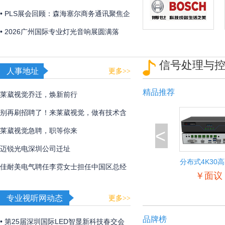
「视觉魔盒2026——光遇非遗」，带来非
• PLS展会回顾：森海塞尔商务通讯聚焦企
遗文化与光影艺术的碰撞！
业及教育解决方案
• 2026广州国际专业灯光音响展圆满落
幕，博世、EV、Dynacord、AVONIC以硬
信号处理与
核实力诠释极致声境
人事地址
更多>>
精品推荐
莱葳视觉乔迁，焕新前行
别再刷招聘了！来莱葳视觉，做有技术含
<
量的事
莱葳视觉急聘，职等你来
迈锐光电深圳公司迁址
分布式4K30
佳耐美电气聘任李霓女士担任中国区总经
入输出节
￥面议
理
专业视听网动态
更多>>
品牌榜
• 第25届深圳国际LED智显新科技春交会