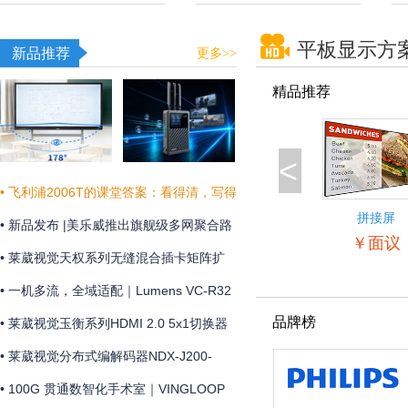
平板显示方
新品推荐
更多>>
精品推荐
<
• 飞利浦2006T的课堂答案：看得清，写得
拼接屏
真，听得明
• 新品发布 |美乐威推出旗舰级多网聚合路
55BDL5057
￥面议
由器Pro Router Max，为关键业务提供更
• 莱葳视觉天权系列无缝混合插卡矩阵扩
稳定可靠的网络连接
展和维护方便
• 一机多流，全域适配｜Lumens VC-R32
品牌榜
摄像机全新上市
• 莱葳视觉玉衡系列HDMI 2.0 5x1切换器
支持4K@60Hz 4:4:4分辨率及18Gbps视
• 莱葳视觉分布式编解码器NDX-J200-
频带宽
ENC助您实现画质同步
• 100G 贯通数智化手术室｜VINGLOOP