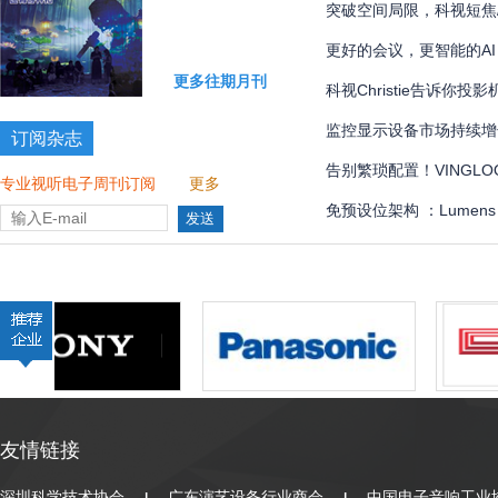
国际象棋比赛多达 300 
突破空间局限，科视短焦
更好的会议，更智能的AI
更多往期月刊
科视Christie告诉你
监控显示设备市场持续增
订阅杂志
告别繁琐配置！VINGLOOP
专业视听电子周刊订阅
更多
管理界面全解
免预设位架构 ：Lumen
全自动化
友情链接
深圳科学技术协会
广东演艺设备行业商会
中国电子音响工业