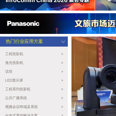
热门行业应用方案
工程投影机
>
激光投影机
>
话筒
>
LED显示屏
>
工程系列投影机
>
公共广播系统
>
视频会议终端及系统
>
分布式显控解决方案
>