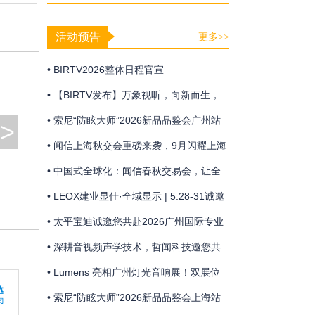
光影秀
活动预告
更多>>
• BIRTV2026整体日程官宣
• 【BIRTV发布】万象视听，向新而生，
BIRTV2026即将开幕！
• 索尼“防眩大师”2026新品品鉴会广州站
>
• 闻信上海秋交会重磅来袭，9月闪耀上海
浦东！
• 中国式全球化：闻信春秋交易会，让全
球买家走进来的贸易平台！
• LEOX建业显仕·全域显示 | 5.28-31诚邀
共赴广州国际专业灯光、音响展览会盛宴
• 太平宝迪诚邀您共赴2026广州国际专业
灯光、音响展览会
• 深耕音视频声学技术，哲闻科技邀您共
聚广州声光盛会
• Lumens 亮相广州灯光音响展！双展位
联动 + 技术分享，解锁智能会议新体验
• 索尼“防眩大师”2026新品品鉴会上海站