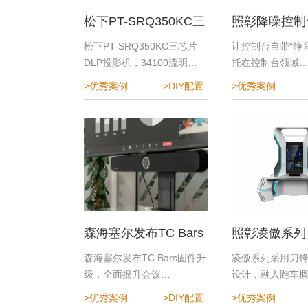
松下PT-SRQ350KC三
照彰降噪控制
芯片DLP投影机
指挥中心降噪
松下PT-SRQ350KC三芯片
让控制台自带“静音
DLP投影机，34100流明…
托在控制台领域
>优秀案例
>DIY配置
>优秀案例
森海塞尔发布TC Bars
照彰凌傲系列
固件升级，全面提升会
森海塞尔发布TC Bars固件升
凌傲系列采用刀
级，全面提升会议…
设计，融入跑车
议体验
>优秀案例
>DIY配置
>优秀案例