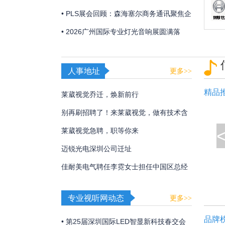
「视觉魔盒2026——光遇非遗」，带来非
• PLS展会回顾：森海塞尔商务通讯聚焦企
遗文化与光影艺术的碰撞！
业及教育解决方案
• 2026广州国际专业灯光音响展圆满落
幕，博世、EV、Dynacord、AVONIC以硬
核实力诠释极致声境
人事地址
更多>>
精品
莱葳视觉乔迁，焕新前行
别再刷招聘了！来莱葳视觉，做有技术含
量的事
莱葳视觉急聘，职等你来
迈锐光电深圳公司迁址
佳耐美电气聘任李霓女士担任中国区总经
理
专业视听网动态
更多>>
品牌
• 第25届深圳国际LED智显新科技春交会