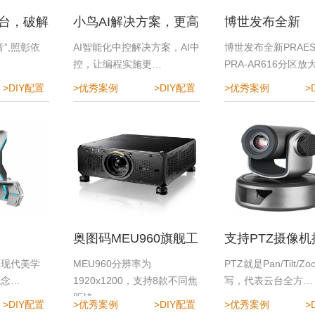
台，破解
小鸟AI解决方案，更高
博世发布全新
难题
效、更便捷、更安全
PRAESENSA P
”,照彰依
AI智能化中控解决方案，AI中
博世发布全新PRAES
…
控，让编程实施更…
PRA-AR616分区放
AR616分区放大器
>DIY配置
>优秀案例
>DIY配置
>优秀案例
>
活扩展，高效匹
需求
奥图码MEU960旗舰工
支持PTZ摄像
程投影机
Roland切换台
锋现代美学
MEU960分辨率为
PTZ就是Pan/Tilt/Z
概念…
1920x1200，支持8款不同焦
写，代表云台全方…
距镜…
>DIY配置
>优秀案例
>DIY配置
>优秀案例
>