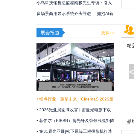
用
频体验
小鸟科技销售总监翟南极先生专访：引入
AI，在新赛道甩开竞争对手
多场景商用显示系统齐头并进----拥抱AI新
时代，不断提升商显技术和显示效果
展会报道
更多>>
精
• 锚点行业，重塑未来｜CinemaS 2026第
十三届上海国际电影论坛暨展览会共振启
• 2026光亚展圆满收官 | 雷曼光电旗下双
幕
企联袂演绎“光+未来”
• 菲伯尔（FIBBR）携光纤及镀银线缆矩阵
品
亮相 HAVE 2026 西安国际高级视听展
• 第31届光亚展|松下系统工程投影机打造