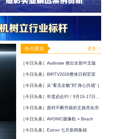
热点聚焦
更多>>
［今日头条］
Audinate 推出全新中文版
Dante 培训计划
［今日头条］
BIRTV2026整体日程官宣
［今日头条］
从“看见全貌”到“身心共感” |
“壁彩京华”第三场展览在松下安恒影艺空
［今日头条］
年度必赴约！9月15-17日，
间启幕
闻信第28届广告新科技上海秋交会，重磅
［今日头条］
面对不断升级的文旅亮化市
亮点全揭晓！
场，你拿什么参与竞争？
［今日头条］
AVONIC摄像机 × Bosch
DICENTIS会议系统保障二十国央行行长
［今日头条］
Extron 七月新闻集锦