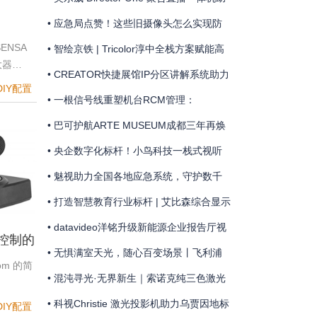
态
力 “Step One Sports” 圆满完成“第二十七
• 应急局点赞！这些旧摄像头怎么实现防
RA-
ENSA
届上海极限飞盘公开赛”赛事直播
险除患？
• 智绘京铁 | Tricolor淳中全栈方案赋能高
大器…
 | 灵
铁工务数智化升级
• CREATOR快捷展馆IP分区讲解系统助力
DIY配置
配项目
金山岭长城国歌主题馆
• 一根信号线重塑机台RCM管理：
MediaComm美凯开启车企晶圆厂智能制
• 巴可护航ARTE MUSEUM成都三年再焕
造新范式
新
• 央企数字化标杆！小鸟科技一栈式视听
方案赋能融通集团智慧指挥驾驶舱
• 魅视助力全国各地应急系统，守护数千
公里江河安澜
• 打造智慧教育行业标杆 | 艾比森综合显示
方案落地百亿级“中飞院”天府校区
• datavideo洋铭升级新能源企业报告厅视
机控制的
音频系统
• 无惧满室天光，随心百变场景丨飞利浦
oom 的简
商显点亮荷兰获奖地标礼堂
• 混沌寻光·无界新生｜索诺克纯三色激光
新品点亮张肇达大师服装大秀
• 科视Christie 激光投影机助力乌贾因地标
DIY配置