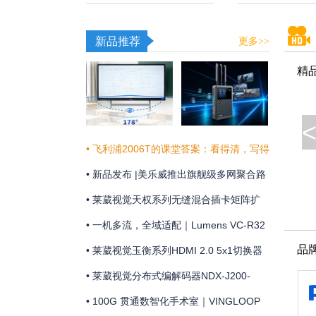
新品推荐
更多>>
精
• 飞利浦2006T的课堂答案：看得清，写得
真，听得明
• 新品发布 |美乐威推出旗舰级多网聚合路
由器Pro Router Max，为关键业务提供更
• 莱葳视觉天权系列无缝混合插卡矩阵扩
稳定可靠的网络连接
展和维护方便
• 一机多流，全域适配｜Lumens VC-R32
品
摄像机全新上市
• 莱葳视觉玉衡系列HDMI 2.0 5x1切换器
支持4K@60Hz 4:4:4分辨率及18Gbps视
• 莱葳视觉分布式编解码器NDX-J200-
频带宽
ENC助您实现画质同步
• 100G 贯通数智化手术室｜VINGLOOP