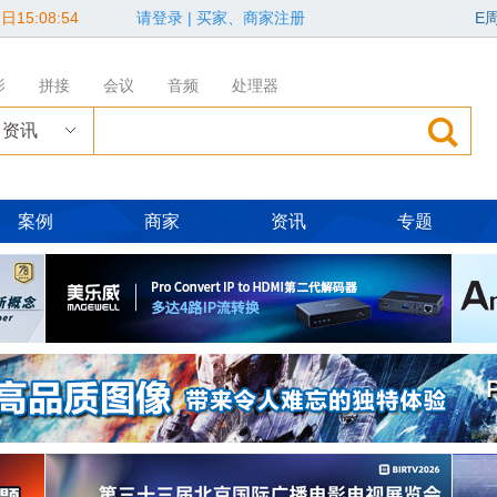
日15:08:56
请登录
|
买家、商家注册
E
影
拼接
会议
音频
处理器
资讯
案例
商家
资讯
专题