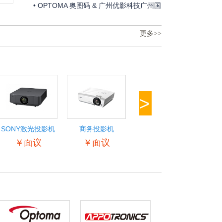
邀请函
• OPTOMA 奥图码 & 广州优影科技广州国
际专业灯光、音响展邀请函
更多>>
>
SONY激光投影机
商务投影机
商务投影机
Op
￥面议
￥面议
￥面议