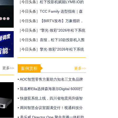
巴厘岛会议
［今日头条］
松下投影机赋能LYMB.iO的
MultiBall系统，打造新一代体育与游戏交
［今日头条］
TCC Family 选型指南｜森
互体验
海塞尔三款天花阵列麦克风，该选哪一
［今日头条］
【BIRTV发布】万象视听，
款？
向新而生，BIRTV2026即将开幕！
［今日头条］
“擎光·致彩”2026年松下系统
工程投影机新品发布会终站广州站圆满收
［今日头条］
喜报，松下10款投影机入围
官
重庆党政采购
［今日头条］
擎光·致彩”2026年松下系统
工程投影机新品发布会上海站隆重召开
更多>>
案例赏析
更多>>
• AOC智慧零售方案助力知名三文鱼品牌
打造新“鲜”视界
• 陈嘉桦Ella选择森海塞尔Digital 6000打
造震撼动人的青春狂欢
• 快捷双系统上线，四川省地震局升级智
慧应急体系
• 两间智慧会议室圆满交付！视通科技分
布式系统助力中建大厦构建智慧办公新生
• 美乐威 Director One 聚合直播一体机助