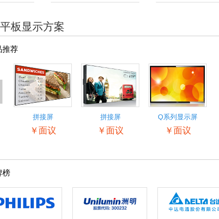
平板显示方案
品推荐
<
拼接屏
拼接屏
Q系列显示屏
55BDL5057P
￥面议
￥面议
￥面议
牌榜