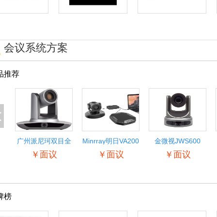
会议系统方案
品推荐
<
广州派尼珂双目全
Minrray明日VA200
金微视JWS600
景自动跟踪教学摄
音视频综合系统 远
1080P高清视频会
￥面议
￥面议
￥面议
像机
程视频会议协同办
议摄像机
公开会指挥
SDI/HDMI/网络会
议摄像机 高清广角
会议摄像头
牌榜