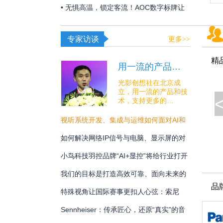
构建 OR over IP 网络底座
• 无惧高温，锁定客流！AOC数字标牌让
夏日线下经济突破“屏”障！
专家访谈
更多>>
精
用一流的产品…
光影创想社在北京成
立，用一流的产品和技
术，支持更多的…
视听系统开发、集成与运维如何面对AI和
安全的挑战？
如何解决网络IP信号与电脑、显示屏的对
接难题？
小鸟科技羽控品牌“AI+显控”将给行业打开
怎样的新未来？
我们的目标是打造高效可靠、面向未来的
品
专业通讯解决方案
特殊视角让国际赛事更扣人心弦：索尼
BRC-AM7在宁波射击世界杯中的系统化应
Sennheiser：传承匠心，还原“真实”的音