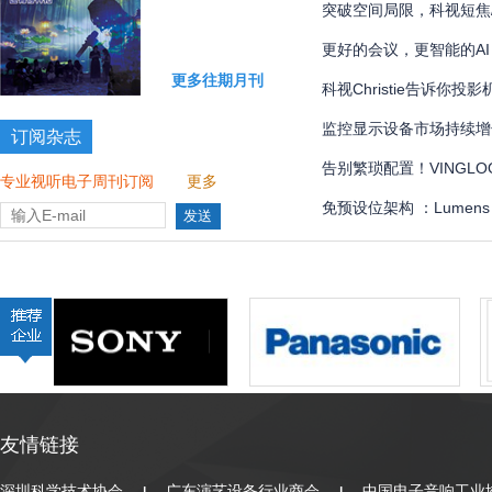
国际象棋比赛多达 300 
突破空间局限，科视短焦
更好的会议，更智能的AI
更多往期月刊
科视Christie告诉你
监控显示设备市场持续增
订阅杂志
告别繁琐配置！VINGLOOP
专业视听电子周刊订阅
更多
管理界面全解
免预设位架构 ：Lumen
全自动化
友情链接
深圳科学技术协会
广东演艺设备行业商会
中国电子音响工业