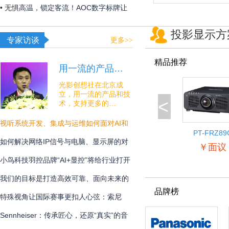
构建 OR over IP 网络底座
• 无惧高温，锁定客流！AOC数字标牌让
夏日线下经济突破“屏”障！
投影显示方
专家访谈
更多>>
精品推荐
用一流的产品…
光影创想社在北京成
立，用一流的产品和技
<
术，支持更多的…
视听系统开发、集成与运维如何面对AI和
PT-FRZ89
安全的挑战？
如何解决网络IP信号与电脑、显示屏的对
￥面议
接难题？
小鸟科技羽控品牌“AI+显控”将给行业打开
怎样的新未来？
我们的目标是打造高效可靠、面向未来的
品牌榜
专业通讯解决方案
特殊视角让国际赛事更扣人心弦：索尼
BRC-AM7在宁波射击世界杯中的系统化应
Sennheiser：传承匠心，还原“真实”的音