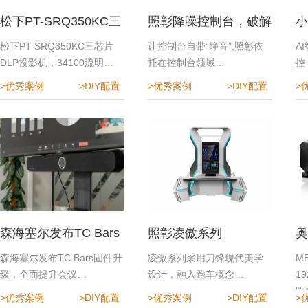
松下PT-SRQ350KC三
照彰降噪控制台，破解
小
芯片DLP投影机
指挥中心降噪难题
效
松下PT-SRQ350KC三芯片
让控制台自带“静音”,照彰依
A
DLP投影机，34100流明…
托在控制台领域…
控
>优秀案例
>DIY配置
>优秀案例
>DIY配置
>
森海塞尔发布TC Bars
照彰凌傲系列
奥
固件升级，全面提升会
程
森海塞尔发布TC Bars固件升
凌傲系列采用刀锋现代美学
M
级，全面提升会议…
设计，融入跑车概念…
1
议体验
距
>优秀案例
>DIY配置
>优秀案例
>DIY配置
>