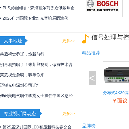
「视觉魔盒2026——光遇非遗」，带来非
• PLS展会回顾：森海塞尔商务通讯聚焦企
遗文化与光影艺术的碰撞！
业及教育解决方案
• 2026广州国际专业灯光音响展圆满落
幕，博世、EV、Dynacord、AVONIC以硬
信号处理与
核实力诠释极致声境
人事地址
更多>>
精品推荐
莱葳视觉乔迁，焕新前行
别再刷招聘了！来莱葳视觉，做有技术含
<
量的事
莱葳视觉急聘，职等你来
迈锐光电深圳公司迁址
分布式4K30
佳耐美电气聘任李霓女士担任中国区总经
入输出节
￥面议
理
专业视听网动态
更多>>
品牌榜
• 第25届深圳国际LED智显新科技春交会