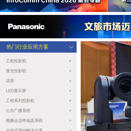
热门行业应用方案
工程投影机
>
激光投影机
>
话筒
>
LED显示屏
>
工程系列投影机
>
公共广播系统
>
视频会议终端及系统
>
分布式显控解决方案
>