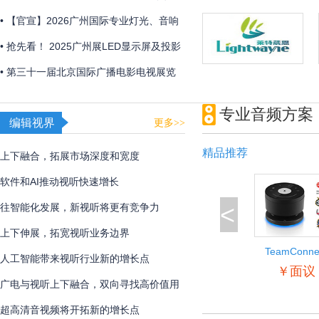
2026年初召开
• 【官宣】2026广州国际专业灯光、音响
展全新展区规划首发 ，全球招展正式启
• 抢先看！ 2025广州展LED显示屏及投影
动！
产品企业展品合集
• 第三十一届北京国际广播电影电视展览
会圆满闭幕
专业音频方案
编辑视界
更多>>
精品推荐
上下融合，拓展市场深度和宽度
软件和AI推动视听快速增长
<
往智能化发展，新视听将更有竞争力
上下伸展，拓宽视听业务边界
TeamConne
人工智能带来视听行业新的增长点
Wireless
￥面议
广电与视听上下融合，双向寻找高价值用
户
超高清音视频将开拓新的增长点