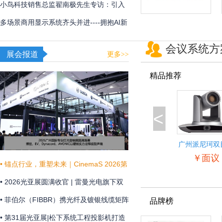
用
频体验
小鸟科技销售总监翟南极先生专访：引入
AI，在新赛道甩开竞争对手
多场景商用显示系统齐头并进----拥抱AI新
时代，不断提升商显技术和显示效果
会议系统方
展会报道
更多>>
精品推荐
<
广州派尼珂双
景自动跟踪教
￥面议
像机
• 锚点行业，重塑未来｜CinemaS 2026第
十三届上海国际电影论坛暨展览会共振启
• 2026光亚展圆满收官 | 雷曼光电旗下双
幕
企联袂演绎“光+未来”
• 菲伯尔（FIBBR）携光纤及镀银线缆矩阵
品牌榜
亮相 HAVE 2026 西安国际高级视听展
• 第31届光亚展|松下系统工程投影机打造