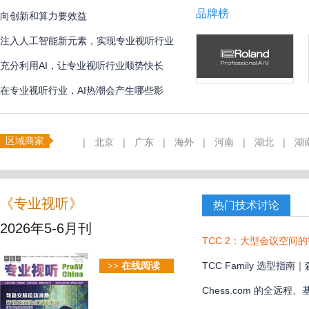
品牌榜
向创新和算力要效益
注入人工智能新元素，实现专业视听行业
创新
充分利用AI，让专业视听行业顺势快长
在专业视听行业，AI热潮会产生哪些影
响？
区域商家
|
北京
|
广东
|
海外
|
河南
|
湖北
|
湖
《专业视听》
热门技术讨论
2026年5-6月刊
TCC 2：大型会议空间
TCC Family 选型
>> 在线阅读
款？
Chess.com 的全远