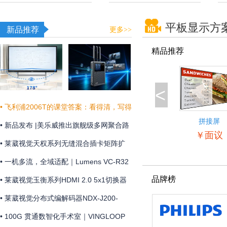
平板显示方
新品推荐
更多>>
精品推荐
<
• 飞利浦2006T的课堂答案：看得清，写得
拼接屏
真，听得明
• 新品发布 |美乐威推出旗舰级多网聚合路
55BDL5057
￥面议
由器Pro Router Max，为关键业务提供更
• 莱葳视觉天权系列无缝混合插卡矩阵扩
稳定可靠的网络连接
展和维护方便
• 一机多流，全域适配｜Lumens VC-R32
品牌榜
摄像机全新上市
• 莱葳视觉玉衡系列HDMI 2.0 5x1切换器
支持4K@60Hz 4:4:4分辨率及18Gbps视
• 莱葳视觉分布式编解码器NDX-J200-
频带宽
ENC助您实现画质同步
• 100G 贯通数智化手术室｜VINGLOOP