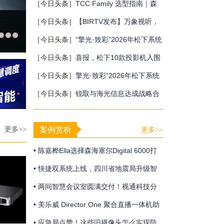
MultiBall系统，打造新一代体育与游戏交
［今日头条］
TCC Family 选型指南｜森
互体验
海塞尔三款天花阵列麦克风，该选哪一
［今日头条］
【BIRTV发布】万象视听，
款？
向新而生，BIRTV2026即将开幕！
［今日头条］
“擎光·致彩”2026年松下系统
工程投影机新品发布会终站广州站圆满收
［今日头条］
喜报，松下10款投影机入围
官
重庆党政采购
［今日头条］
擎光·致彩”2026年松下系统
工程投影机新品发布会上海站隆重召开
［今日头条］
锐取与海光信息达成战略合
作，共建自主可控的场景数据智能生态
更多>>
案例赏析
更多>>
• 陈嘉桦Ella选择森海塞尔Digital 6000打
造震撼动人的青春狂欢
• 快捷双系统上线，四川省地震局升级智
慧应急体系
• 两间智慧会议室圆满交付！视通科技分
布式系统助力中建大厦构建智慧办公新生
• 美乐威 Director One 聚合直播一体机助
态
力 “Step One Sports” 圆满完成“第二十七
• 应急局点赞！这些旧摄像头怎么实现防