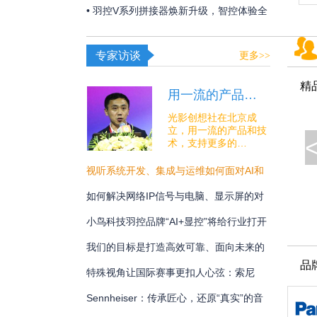
夏日线下经济突破“屏”障！
• 羽控V系列拼接器焕新升级，智控体验全
面跃升！
专家访谈
更多>>
精
用一流的产品…
光影创想社在北京成
立，用一流的产品和技
术，支持更多的…
视听系统开发、集成与运维如何面对AI和
安全的挑战？
如何解决网络IP信号与电脑、显示屏的对
接难题？
小鸟科技羽控品牌“AI+显控”将给行业打开
怎样的新未来？
我们的目标是打造高效可靠、面向未来的
品
专业通讯解决方案
特殊视角让国际赛事更扣人心弦：索尼
BRC-AM7在宁波射击世界杯中的系统化应
Sennheiser：传承匠心，还原“真实”的音