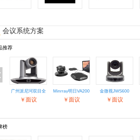
会议系统方案
品推荐
<
广州派尼珂双目全
Minrray明日VA200
金微视JWS600
景自动跟踪教学摄
音视频综合系统 远
1080P高清视频会
￥面议
￥面议
￥面议
像机
程视频会议协同办
议摄像机
公开会指挥
SDI/HDMI/网络会
议摄像机 高清广角
会议摄像头
牌榜