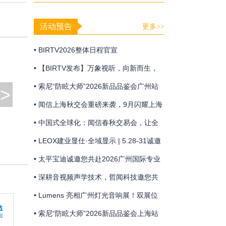
合打造极简声像联动方案
活动预告
更多>>
• BIRTV2026整体日程官宣
• 【BIRTV发布】万象视听，向新而生，
BIRTV2026即将开幕！
• 索尼“防眩大师”2026新品品鉴会广州站
>
• 闻信上海秋交会重磅来袭，9月闪耀上海
浦东！
• 中国式全球化：闻信春秋交易会，让全
球买家走进来的贸易平台！
• LEOX建业显仕·全域显示 | 5.28-31诚邀
共赴广州国际专业灯光、音响展览会盛宴
• 太平宝迪诚邀您共赴2026广州国际专业
灯光、音响展览会
• 深耕音视频声学技术，哲闻科技邀您共
聚广州声光盛会
• Lumens 亮相广州灯光音响展！双展位
联动 + 技术分享，解锁智能会议新体验
• 索尼“防眩大师”2026新品品鉴会上海站