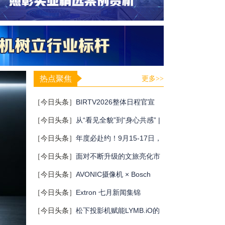
热点聚焦
更多>>
［今日头条］
BIRTV2026整体日程官宣
［今日头条］
从“看见全貌”到“身心共感” |
“壁彩京华”第三场展览在松下安恒影艺空
［今日头条］
年度必赴约！9月15-17日，
间启幕
闻信第28届广告新科技上海秋交会，重磅
［今日头条］
面对不断升级的文旅亮化市
亮点全揭晓！
场，你拿什么参与竞争？
［今日头条］
AVONIC摄像机 × Bosch
DICENTIS会议系统保障二十国央行行长
［今日头条］
Extron 七月新闻集锦
巴厘岛会议
［今日头条］
松下投影机赋能LYMB.iO的