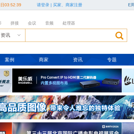
日03:52:40
请登录
|
买家、商家注册
E
影
拼接
会议
音频
处理器
资讯
案例
商家
资讯
专题