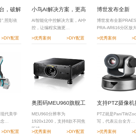
台，破解
小鸟AI解决方案，更高
博世发布全新
难题
效、更便捷、更安全
PRAESENSA P
”,照彰依
AI智能化中控解决方案，AI中
博世发布全新PRAES
…
控，让编程实施更…
PRA-AR616分区放
AR616分区放大器
>DIY配置
>优秀案例
>DIY配置
>优秀案例
>
活扩展，高效匹
需求
奥图码MEU960旗舰工
支持PTZ摄像
程投影机
Roland切换台
锋现代美学
MEU960分辨率为
PTZ就是Pan/Tilt/Z
概念…
1920x1200，支持8款不同焦
写，代表云台全方…
距镜…
>DIY配置
>优秀案例
>DIY配置
>优秀案例
>