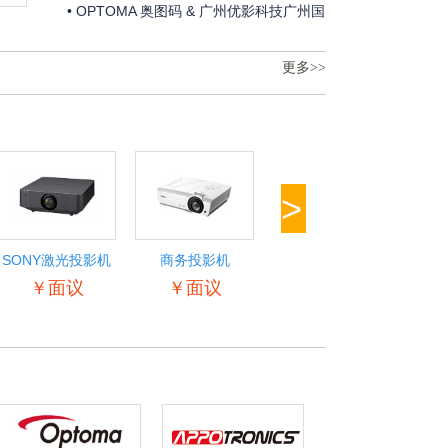
邀请函
• OPTOMA 奥图码 & 广州优影科技广州国
际专业灯光、音响展邀请函
更多>>
>
SONY激光投影机
商务投影机
商务投影机
Op
￥面议
￥面议
￥面议