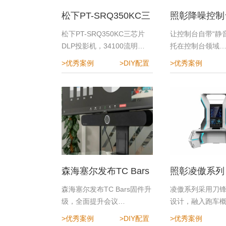
松下PT-SRQ350KC三
照彰降噪控制
芯片DLP投影机
指挥中心降噪
松下PT-SRQ350KC三芯片
让控制台自带“静音
DLP投影机，34100流明…
托在控制台领域
>优秀案例
>DIY配置
>优秀案例
森海塞尔发布TC Bars
照彰凌傲系列
固件升级，全面提升会
森海塞尔发布TC Bars固件升
凌傲系列采用刀
级，全面提升会议…
设计，融入跑车
议体验
>优秀案例
>DIY配置
>优秀案例