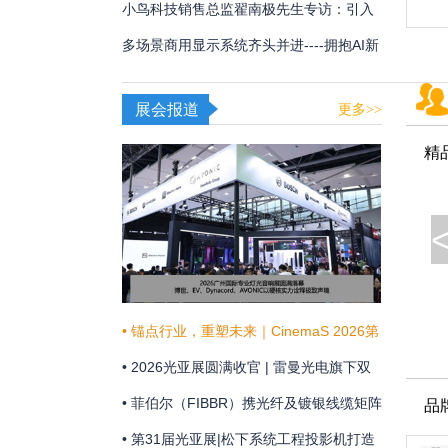
用
频体验
小鸟科技销售总监翟南极先生专访：引入
AI，在新赛道甩开竞争对手
多场景商用显示系统齐头并进----拥抱AI新
时代，不断提升商显技术和显示效果
展会报道
更多>>
精
• 锚点行业，重塑未来｜CinemaS 2026第
十三届上海国际电影论坛暨展览会共振启
• 2026光亚展圆满收官 | 雷曼光电旗下双
幕
企联袂演绎“光+未来”
• 菲伯尔（FIBBR）携光纤及镀银线缆矩阵
品
亮相 HAVE 2026 西安国际高级视听展
• 第31届光亚展|松下系统工程投影机打造