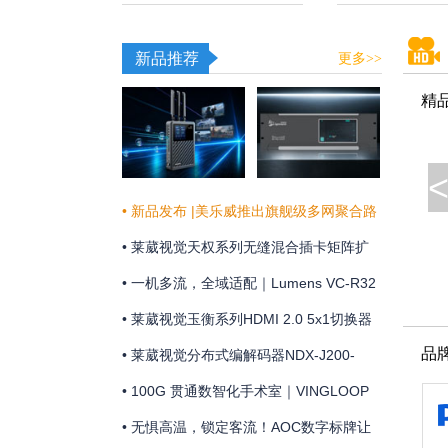
新品推荐
更多>>
精
• 新品发布 |美乐威推出旗舰级多网聚合路
由器Pro Router Max，为关键业务提供更
• 莱葳视觉天权系列无缝混合插卡矩阵扩
稳定可靠的网络连接
展和维护方便
• 一机多流，全域适配｜Lumens VC-R32
摄像机全新上市
• 莱葳视觉玉衡系列HDMI 2.0 5x1切换器
品
支持4K@60Hz 4:4:4分辨率及18Gbps视
• 莱葳视觉分布式编解码器NDX-J200-
频带宽
ENC助您实现画质同步
• 100G 贯通数智化手术室｜VINGLOOP
构建 OR over IP 网络底座
• 无惧高温，锁定客流！AOC数字标牌让