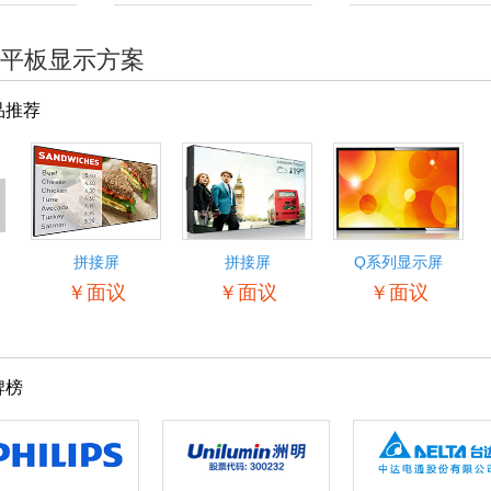
平板显示方案
品推荐
<
拼接屏
拼接屏
Q系列显示屏
55BDL5057P
￥面议
￥面议
￥面议
牌榜