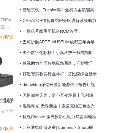
届上海极限飞盘公开赛”赛事直播
险除患？
• 智绘京铁 | Tricolor淳中全栈方案赋能高
RA-
ENSA
铁工务数智化升级
• CREATOR快捷展馆IP分区讲解系统助力
大器…
 | 灵
金山岭长城国歌主题馆
• 一根信号线重塑机台RCM管理：
DIY配置
配项目
MediaComm美凯开启车企晶圆厂智能制
• 巴可护航ARTE MUSEUM成都三年再焕
造新范式
新
• 央企数字化标杆！小鸟科技一栈式视听
方案赋能融通集团智慧指挥驾驶舱
• 魅视助力全国各地应急系统，守护数千
公里江河安澜
• 打造智慧教育行业标杆 | 艾比森综合显示
方案落地百亿级“中飞院”天府校区
• datavideo洋铭升级新能源企业报告厅视
音频系统
• 无惧满室天光，随心百变场景丨飞利浦
机控制的
商显点亮荷兰获奖地标礼堂
• 混沌寻光·无界新生｜索诺克纯三色激光
oom 的简
新品点亮张肇达大师服装大秀
• 科视Christie 激光投影机助力乌贾因地标
光影秀
• 比亚迪智能辩论室| Lumens x Shure联
DIY配置