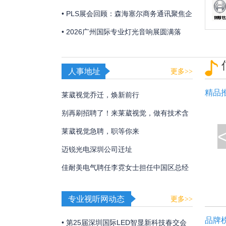
「视觉魔盒2026——光遇非遗」，带来非
• PLS展会回顾：森海塞尔商务通讯聚焦企
遗文化与光影艺术的碰撞！
业及教育解决方案
• 2026广州国际专业灯光音响展圆满落
幕，博世、EV、Dynacord、AVONIC以硬
核实力诠释极致声境
人事地址
更多>>
精品
莱葳视觉乔迁，焕新前行
别再刷招聘了！来莱葳视觉，做有技术含
量的事
莱葳视觉急聘，职等你来
迈锐光电深圳公司迁址
佳耐美电气聘任李霓女士担任中国区总经
理
专业视听网动态
更多>>
品牌
• 第25届深圳国际LED智显新科技春交会