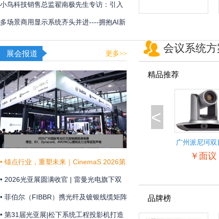
用
频体验
小鸟科技销售总监翟南极先生专访：引入
AI，在新赛道甩开竞争对手
多场景商用显示系统齐头并进----拥抱AI新
时代，不断提升商显技术和显示效果
会议系统方
展会报道
更多>>
精品推荐
<
广州派尼珂双
景自动跟踪教
￥面议
像机
• 锚点行业，重塑未来｜CinemaS 2026第
十三届上海国际电影论坛暨展览会共振启
• 2026光亚展圆满收官 | 雷曼光电旗下双
幕
企联袂演绎“光+未来”
• 菲伯尔（FIBBR）携光纤及镀银线缆矩阵
品牌榜
亮相 HAVE 2026 西安国际高级视听展
• 第31届光亚展|松下系统工程投影机打造