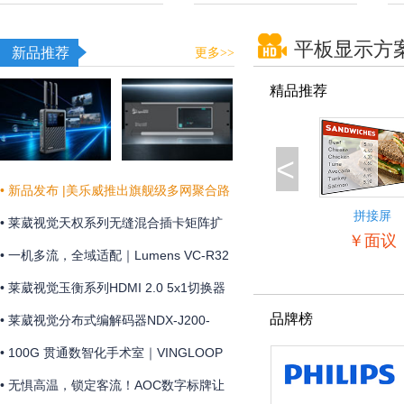
平板显示方
新品推荐
更多>>
精品推荐
<
• 新品发布 |美乐威推出旗舰级多网聚合路
拼接屏
由器Pro Router Max，为关键业务提供更
• 莱葳视觉天权系列无缝混合插卡矩阵扩
55BDL5057
￥面议
稳定可靠的网络连接
展和维护方便
• 一机多流，全域适配｜Lumens VC-R32
摄像机全新上市
• 莱葳视觉玉衡系列HDMI 2.0 5x1切换器
品牌榜
支持4K@60Hz 4:4:4分辨率及18Gbps视
• 莱葳视觉分布式编解码器NDX-J200-
频带宽
ENC助您实现画质同步
• 100G 贯通数智化手术室｜VINGLOOP
构建 OR over IP 网络底座
• 无惧高温，锁定客流！AOC数字标牌让