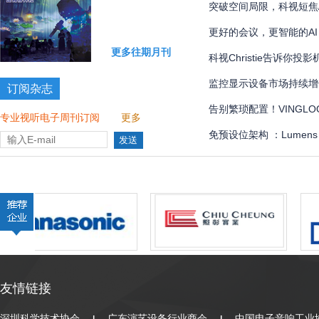
国际象棋比赛多达 300 
突破空间局限，科视短焦
更好的会议，更智能的AI
更多往期月刊
科视Christie告诉你
监控显示设备市场持续增
订阅杂志
告别繁琐配置！VINGLOOP
专业视听电子周刊订阅
更多
管理界面全解
免预设位架构 ：Lumen
全自动化
友情链接
深圳科学技术协会
广东演艺设备行业商会
中国电子音响工业