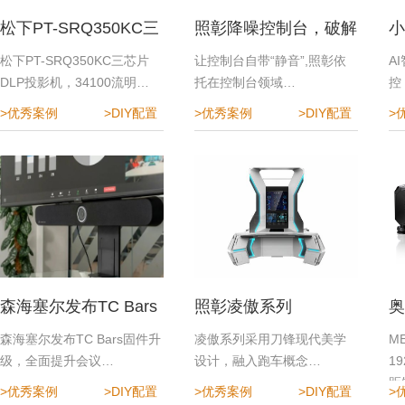
松下PT-SRQ350KC三
照彰降噪控制台，破解
小
芯片DLP投影机
指挥中心降噪难题
效
松下PT-SRQ350KC三芯片
让控制台自带“静音”,照彰依
A
DLP投影机，34100流明…
托在控制台领域…
控
>优秀案例
>DIY配置
>优秀案例
>DIY配置
>
森海塞尔发布TC Bars
照彰凌傲系列
奥
固件升级，全面提升会
程
森海塞尔发布TC Bars固件升
凌傲系列采用刀锋现代美学
M
级，全面提升会议…
设计，融入跑车概念…
1
议体验
距
>优秀案例
>DIY配置
>优秀案例
>DIY配置
>