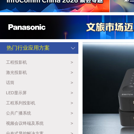
热门行业应用方案
工程投影机
>
激光投影机
>
话筒
>
LED显示屏
>
工程系列投影机
>
公共广播系统
>
视频会议终端及系统
>
分布式显控解决方案
>