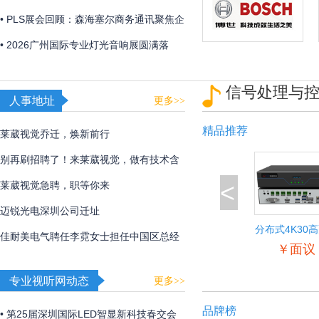
「视觉魔盒2026——光遇非遗」，带来非
• PLS展会回顾：森海塞尔商务通讯聚焦企
遗文化与光影艺术的碰撞！
业及教育解决方案
• 2026广州国际专业灯光音响展圆满落
幕，博世、EV、Dynacord、AVONIC以硬
信号处理与
核实力诠释极致声境
人事地址
更多>>
精品推荐
莱葳视觉乔迁，焕新前行
别再刷招聘了！来莱葳视觉，做有技术含
<
量的事
莱葳视觉急聘，职等你来
迈锐光电深圳公司迁址
分布式4K30
佳耐美电气聘任李霓女士担任中国区总经
入输出节
￥面议
理
专业视听网动态
更多>>
品牌榜
• 第25届深圳国际LED智显新科技春交会