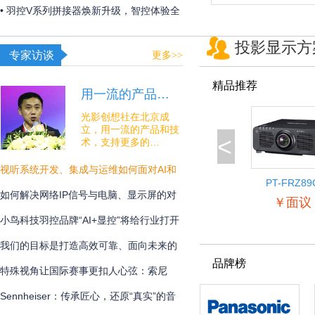
夏日线下经济突破“屏”障！
• 羽控V系列拼接器焕新升级，智控体验全
面跃升！
投影显示方
专家访谈
更多>>
精品推荐
用一流的产品…
光影创想社在北京成
立，用一流的产品和技
<
术，支持更多的…
视听系统开发、集成与运维如何面对AI和
PT-FRZ89
安全的挑战？
如何解决网络IP信号与电脑、显示屏的对
￥面议
接难题？
小鸟科技羽控品牌“AI+显控”将给行业打开
怎样的新未来？
我们的目标是打造高效可靠、面向未来的
品牌榜
专业通讯解决方案
特殊视角让国际赛事更扣人心弦：索尼
BRC-AM7在宁波射击世界杯中的系统化应
Sennheiser：传承匠心，还原“真实”的音