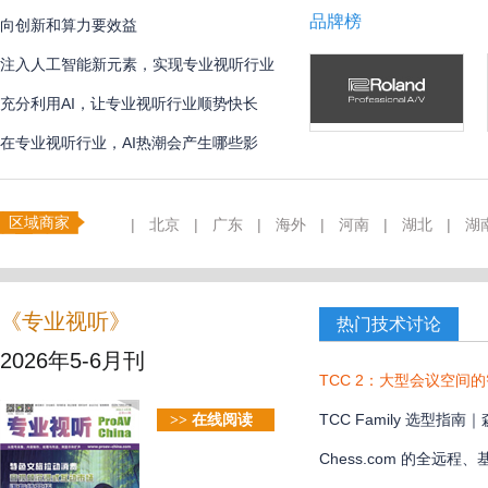
品牌榜
向创新和算力要效益
注入人工智能新元素，实现专业视听行业
创新
充分利用AI，让专业视听行业顺势快长
在专业视听行业，AI热潮会产生哪些影
响？
区域商家
|
北京
|
广东
|
海外
|
河南
|
湖北
|
湖
《专业视听》
热门技术讨论
2026年5-6月刊
TCC 2：大型会议空间
TCC Family 选型
>> 在线阅读
款？
Chess.com 的全远