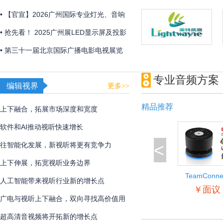
2026年初召开
• 【官宣】2026广州国际专业灯光、音响
展全新展区规划首发 ，全球招展正式启
• 抢先看！ 2025广州展LED显示屏及投影
动！
产品企业展品合集
• 第三十一届北京国际广播电影电视展览
会圆满闭幕
专业音频方案
编辑视界
更多>>
精品推荐
上下融合，拓展市场深度和宽度
软件和AI推动视听快速增长
<
往智能化发展，新视听将更有竞争力
上下伸展，拓宽视听业务边界
TeamConne
人工智能带来视听行业新的增长点
Wireless
￥面议
广电与视听上下融合，双向寻找高价值用
户
超高清音视频将开拓新的增长点