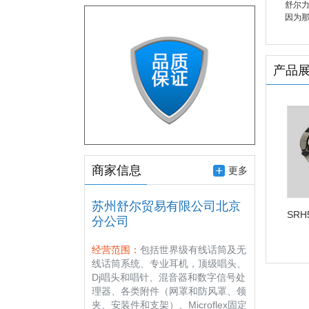
舒尔
因为
产品
商家信息
更多
苏州舒尔贸易有限公司北京
SRH
分公司
业品
经营范围：
包括世界级有线话筒及无
线话筒系统、专业耳机，顶级唱头、
Dj唱头和唱针、混音器和数字信号处
理器、各类附件（网罩和防风罩、领
夹、安装件和支架）、Microflex固定