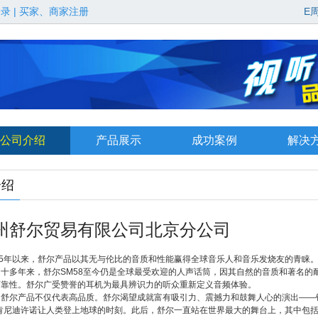
登录
|
买家、商家注册
E
公司介绍
产品展示
成功案例
解决
介绍
州舒尔贸易有限公司北京分公司
25年以来，舒尔产品以其无与伦比的音质和性能赢得全球音乐人和音乐发烧友的青睐
四十多年来，舒尔SM58至今仍是全球最受欢迎的人声话筒，因其自然的音质和著名的
可靠性。舒尔广受赞誉的耳机为最具辨识力的听众重新定义音频体验。
，舒尔产品不仅代表高品质。舒尔渴望成就富有吸引力、震撼力和鼓舞人心的演出——
肯尼迪许诺让人类登上地球的时刻。此后，舒尔一直站在世界最大的舞台上，其中包括Liv