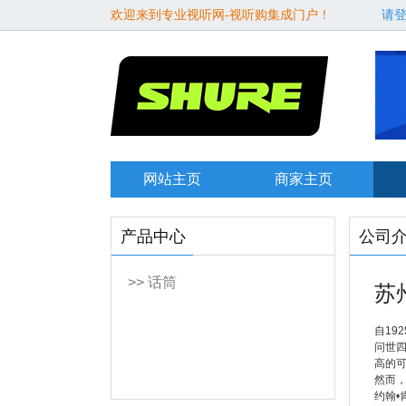
欢迎来到专业视听网-视听购集成门户！
请
网站主页
商家主页
产品中心
公司
>> 话筒
苏
自19
问世
高的
然而
约翰•