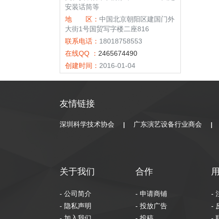
安装话筒等
地 区：
中国北京朝阳区建国门外
大街1号国贸写字楼二座816
联系电话：
18018758553
在线QQ ：
2465674490
创建时间：
2016-01-04
友情链接
深圳科学技术协会
广东演艺设备行业商会
|
|
关于我们
合作
- 公司简介
- 申请商铺
-
- 隐私声明
- 投放广告
-
- 加入我们
- 投稿
-