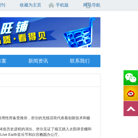
周刊
收藏为主页
手机版
网站导航
方案
新闻资讯
联系我们
。
耐用性而备受推崇，舒尔的无线话筒代表着创新技术和极
铸造历史进程的演出。舒尔见证了猫王踏入太阳录音棚和
e Earth音乐节和白宫椭圆办公厅。