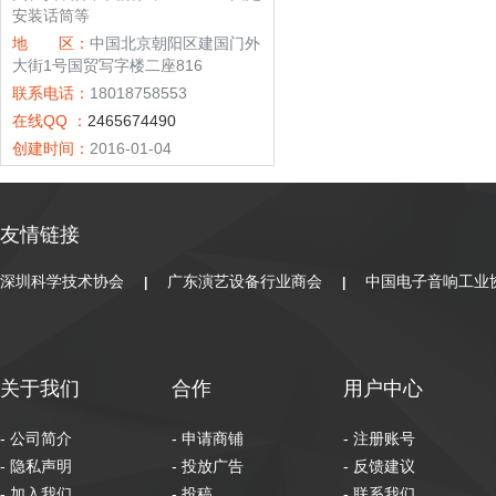
安装话筒等
地 区：
中国北京朝阳区建国门外
大街1号国贸写字楼二座816
联系电话：
18018758553
在线QQ ：
2465674490
创建时间：
2016-01-04
友情链接
深圳科学技术协会
广东演艺设备行业商会
中国电子音响工业
|
|
关于我们
合作
用户中心
- 公司简介
- 申请商铺
- 注册账号
- 隐私声明
- 投放广告
- 反馈建议
- 加入我们
- 投稿
- 联系我们