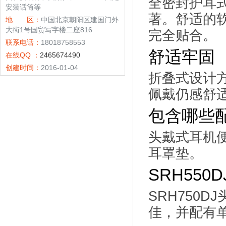
全密封护耳
安装话筒等
著。舒适的
地 区：
中国北京朝阳区建国门外
大街1号国贸写字楼二座816
完全贴合。
联系电话：
18018758553
舒适牢固
在线QQ ：
2465674490
创建时间：
2016-01-04
折叠式设计
佩戴仍感舒
包含哪些
头戴式耳机便
耳罩垫。
SRH550
SRH750
佳，并配有