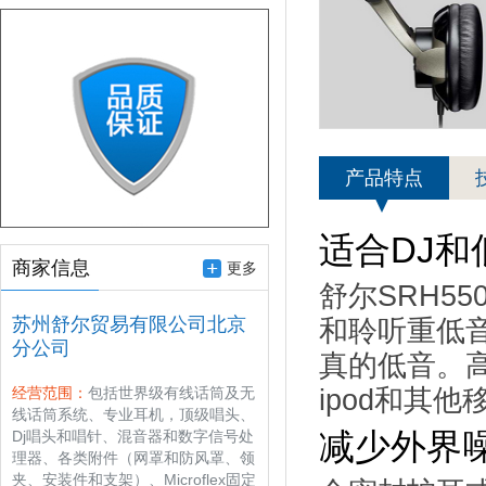
产品特点
适合DJ和
商家信息
更多
舒尔SRH5
苏州舒尔贸易有限公司北京
和聆听重低
分公司
真的低音。高
经营范围：
包括世界级有线话筒及无
ipod和其
线话筒系统、专业耳机，顶级唱头、
减少外界
Dj唱头和唱针、混音器和数字信号处
理器、各类附件（网罩和防风罩、领
夹、安装件和支架）、Microflex固定