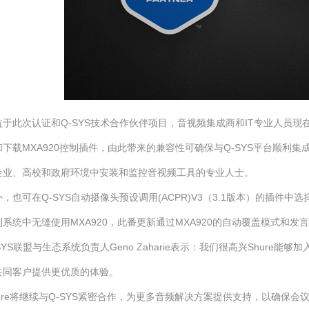
于此次认证和Q-SYS技术合作伙伴项目，音视频集成商和IT专业人员现在可通
下载MXA920控制插件，由此带来的兼容性可确保与Q-SYS平台顺利集
企业、高校和政府环境中安装和监控音视频工具的专业人士。
，也可在Q-SYS自动摄像头预设调用(ACPR)V3（3.1版本）的插件中选
系统中无缝使用MXA920，此番更新通过MXA920的自动覆盖模式和发
SYS联盟与生态系统负责人Geno Zaharie表示：我们很高兴Shur
共同客户提供更优质的体验。
hure将继续与Q-SYS紧密合作，为更多音频解决方案提供支持，以确保会