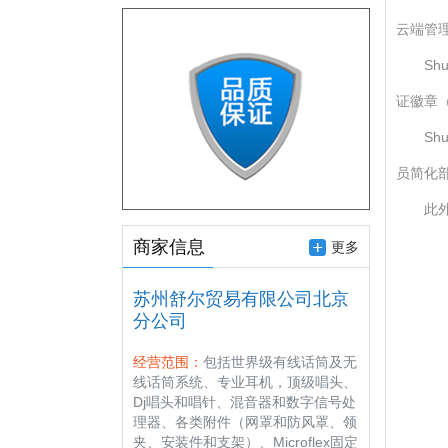
云端管
Sh
证徽章（
Sh
员简化
此
商家信息
更多
苏州舒尔贸易有限公司北京
分公司
经营范围：
包括世界级有线话筒及无
线话筒系统、专业耳机，顶级唱头、
Dj唱头和唱针、混音器和数字信号处
理器、各类附件（网罩和防风罩、领
夹、安装件和支架）、Microflex固定