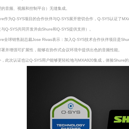
理的音频、视频和控制平台）无缝集成。
ure作为Q-SYS项目的合作伙伴与Q-SYS展开密切合作，Q-SYS认证了M
与Q-SYS共同开发并由Shure和Q-SYS提供支持）。
ure全球销售副总裁Jose Rivas表示：加入Q-SYS技术合作伙伴项目是
部署并增强可扩展性，能够在协作式会议环境中提供出色的音频性能。
外，此次认证也让Q-SYS用户能够更轻松地与MXA920集成，体验Shur