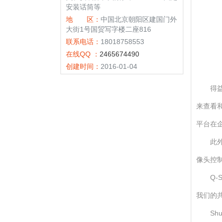
安装话筒等
地 区：
中国北京朝阳区建国门外
大街1号国贸写字楼二座816
联系电话：
18018758553
在线QQ ：
2465674490
创建时间：
2016-01-04
得益
来查看和
平台在
此外
像头控制
Q-
我们的
S