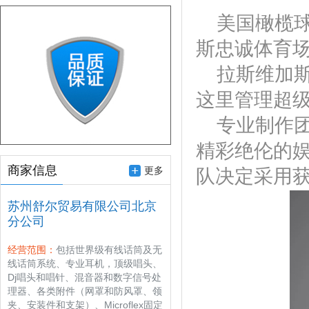
美国橄榄球
斯忠诚体育
拉斯维加斯
这里管理超
专业制作团
精彩绝伦的
商家信息
更多
队决定采用获得
苏州舒尔贸易有限公司北京
分公司
经营范围：
包括世界级有线话筒及无
线话筒系统、专业耳机，顶级唱头、
Dj唱头和唱针、混音器和数字信号处
理器、各类附件（网罩和防风罩、领
夹、安装件和支架）、Microflex固定