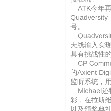
ATK今年再次
Quadver
号。
Quadv
天线输入实
具有挑战性
CP Comm
的Axient 
监听系统，
Micha
彩，在拉斯
以及颁奖典