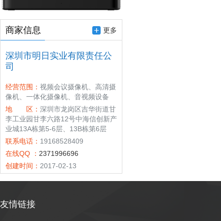
商家信息
更多
深圳市明日实业有限责任公
司
经营范围：
视频会议摄像机、高清摄
像机、一体化摄像机、音视频设备
地 区：
深圳市龙岗区吉华街道甘
李工业园甘李六路12号中海信创新产
业城13A栋第5-6层、13B栋第6层
联系电话：
19168528409
在线QQ ：
2371996696
创建时间：
2017-02-13
友情链接