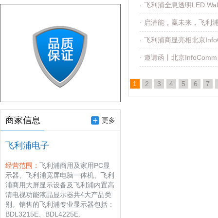
· 飞利浦全息透明LED W
· 启潜能，赢未来，飞利
· 飞利浦商显亮相北京Inf
· 邀请函丨北京InfoCo
1
2
3
4
5
6
7
商家信息
更多
飞利浦电子
经营范围：
飞利浦商用及家用PC显
示器、飞利浦宽屏电脑一体机、飞利
浦商用大屏显示设备及飞利浦内置高
清电视功能液晶显示器共4大产品类
别。销售的飞利浦专业显示器包括：
BDL3215E、BDL4225E、