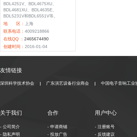
BDL4251V、BDL4675XU、
BDL4681XU、BDL4635E、
BDL5231V和BDL6551V等。
地 区：
上海
联系电话：
4009218866
在线QQ ：
2465674490
创建时间：
2016-01-04
友情链接
深圳科学技术协会
广东演艺设备行业商会
中国电子音响工业
|
|
关于我们
合作
用户中心
- 公司简介
- 申请商铺
- 注册账号
- 隐私声明
- 投放广告
- 反馈建议