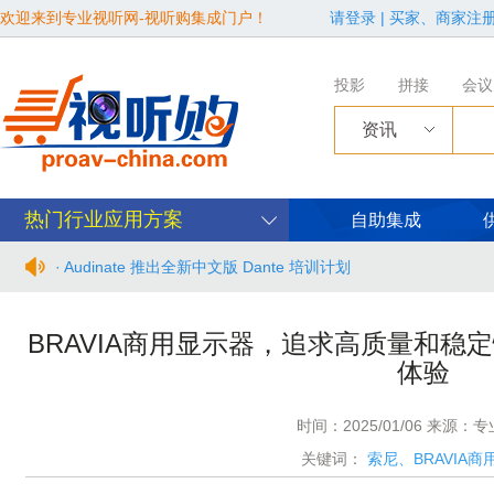
欢迎来到专业视听网-视听购集成门户！
请登录
|
买家、商家注
投影
拼接
会议
资讯
热门行业应用方案
自助集成
· Audinate 推出全新中文版 Dante 培训计划
· BIRTV2026整体日程官宣
BRAVIA商用显示器，追求高质量和稳
体验
· 从“看见全貌”到“身心共感” | “壁彩京华”第三场展览在松下安
· 年度必赴约！9月15-17日，闻信第28届广告新科技上海秋交
时间：2025/01/06 来源：
关键词：
索尼、BRAVIA
· 面对不断升级的文旅亮化市场，你拿什么参与竞争？