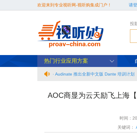
欢迎来到专业视听网-视听购集成门户！
请
投
热门行业应用方案
· Audinate 推出全新中文版 Dante 培训计划
· BIRTV2026整体日程官宣
AOC商显为云天励飞上海
· 从“看见全貌”到“身心共感” | “壁彩京华
· 年度必赴约！9月15-17日，闻信第28
时间：20
关键词：
· 面对不断升级的文旅亮化市场，你拿什么