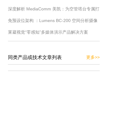
深度解析 MediaComm 美凯：为空管塔台专属打
造的极简交换机管理界面全解
免预设位架构 ：Lumens BC-200 空间分析摄像
造切换器配套方案
莱葳视觉“零感知”多媒体演示产品解决方案
机让语音追踪完全自动化
同类产品或技术文章列表
更多>>