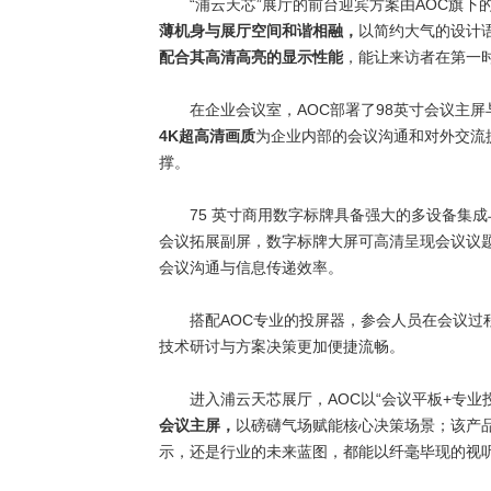
“
浦云天芯
”
展厅的前台迎宾方案由
AOC
旗下
薄机身与展厅空间和谐相融，
以简约大气的设计
配合其高清高亮的显示性能
，能让来访者在第一
在企业会议室，
AOC
部署了
98
英寸会议主屏
4K
超高清画质
为企业内部的会议沟通和对外交流
撑。
75
英寸商用数字标牌具备强大的多设备集成
会议拓展副屏，数字标牌大屏可高清呈现会议议
会议沟通与信息传递效率。
搭配
AOC
专业的投屏器，参会人员在会议过
技术研讨与方案决策更加便捷流畅。
进入浦云天芯展厅，
AOC
以
“
会议平板
+
专业
会议主屏，
以磅礴气场赋能核心决策场景；该产
示，还是行业的未来蓝图，都能以纤毫毕现的视