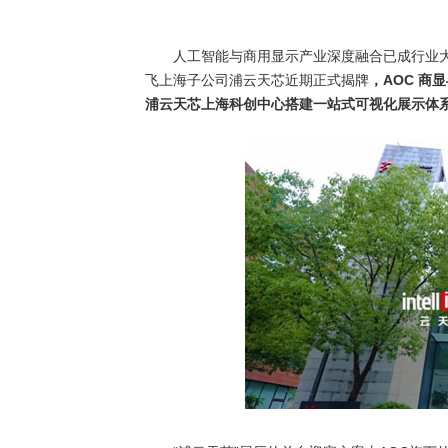
· AVONIC摄像机 × Bosch DICENT
人工智能与商用显示产业深度融合已成行业
· Extron 七月新闻集锦
飞上海子公司浦云天芯近期正式揭牌
，
AOC
商显
浦云天芯上海科创中心搭建一站式可视化展示体
· 松下投影机赋能LYMB.iO的MultiBal