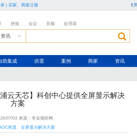
登录
|
买家、商家注册
E
影
拼接
会议
音频
处理器
资讯
自助集成
供需
案例
商家
资讯
【浦云天芯】科创中心提供全屏显示解决
方案
”第三场展览在松下安恒影艺空间启幕
届广告新科技上海秋交会，重磅亮点全揭晓！
26/07/03 来源：专业视听网
AOC商显、全屏显示解决方案
参与竞争？