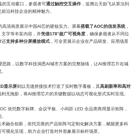
蕴的互动窗口，参观者可
通过触控交互操作
，追溯云天励飞从算法到
见前沿科技企业的精神魅力。
的高清画质展示中国
AI
芯的硬核实力。屏幕
搭载了
AOC
的信发系统
，
、文字等丰富内容，并
凭借
178°
超广可视角度
，确保参观者从不同位
牌还
支持多种分屏播放模式
，可全景展示企业在产品研发、应用场景
理思路，以数字科技洞悉
AI
城市方案的完整脉络，让
AI
推理芯片在城
览。
ED
显示屏
则以无缝拼接技术打造了实时数字看板，其
高刷新率和高对
锐利无拖影，将
AI
推理芯片的关键数据以动态可视化形式实时呈现。
AOC
依托数字标牌、会议平板、小间距
LED
全品类商用显示矩阵，
间。
技术融合创新，依托完善的产品矩阵与定制化解决方案，赋能更多科
质可视化呈现，助力企业打造对外形象展示标杆场景。