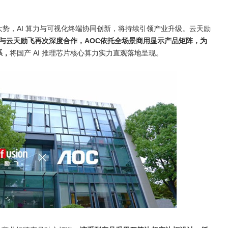
IS会议系统保障二十国央行行长巴厘岛会议
大势，
AI
算力与可视化终端协同创新，将持续引领产业升级。云天励
与云天励飞再次深度合作，
AOC
依托全场景商用显示产品矩阵，为
系，
将国产
AI
推理芯片核心算力实力直观落地呈现。
l系统，打造新一代体育与游戏交互体验