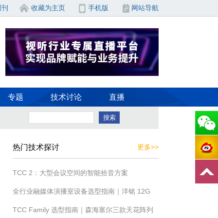
周刊
收藏为主页
手机版
网站导航
专题
技术讨论
直播
热门技术探讨
更多>>
TCC 2：大型会议空间的智能拾音方案
全行业融媒体演播室设备选型指南｜洋铭 12G
TCC Family 选型指南｜森海塞尔三款天花阵列
全硬件国产一体化解决方案