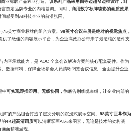
的商业标牌产品独立打造。
该系列产品采用四等边超窄边框设计，纤
语言奠定品牌专业的内核基调。同时，
商用数字标牌臻彩的画质效果
时间感受到
AI
科技企业的前沿氛围。
与
75
英寸商业标牌的组合方案。
98
英寸会议主屏是绝对的视觉焦点，
提供了绝佳的内容展示平台，为企业高效办公带来了最硬核的硬件支
与内容承载能力，是
AOC
全套会议解决方案的核心配套硬件。作为
题、数据材料，保障全场参会人员清晰阅览会议信息，全面提升企业
程中可
实现即插即用、无线协同，
彻底告别线缆束缚，让企业内部的
投屏
”
的产品组合打造了层次分明的沉浸式展示空间。
98
英寸巨幕作为
品的
4K
超高清画质
可以清晰擘画
AI
未来图景，无论是技术的架构演
听画面精准呈现。