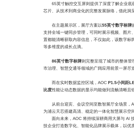
65
英寸触控交互屏则提供了深度了解企业底
芯片、从技术到商业化的完整发展脉络，借此洞
在主题展示区，展厅方案以
55
英寸数字标牌
支持全域一键同步管理，可同时展示视频、图片
置都能清晰获取内容信息，不仅如此，该数字标
等多维度的成长点滴。
86
英寸数字标牌
则完整呈现了城市的整体管
市治理、智慧交通等领域的广阔应用前景一屏尽
而在实时数据监控区域，
AOC
P1.5
小间距
L
比度
性能让动态数据的显示均能做到流畅清晰且
从前台迎宾、会议空间至数智展厅全场景，
为浦云天芯搭建高清、稳定的一体化智慧展示空
面向未来，
AOC
将持续深耕商用大屏与
AI
技企业打造数字化、智能化品牌展示载体，以优