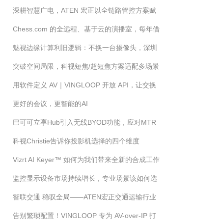
深耕智慧广电，ATEN 宏正以全链路管控方案赋
麦克风，该选哪一款？
Chess.com 的全远程、基于云的演播室，每年借
能融媒产业革新
魅视边缘计算利旧逻辑：不换一台摄像头，深圳
助 NDI 技术转播国际象棋比赛多达 300 天
突破空间局限，科视短焦/超短焦方案适配多场景
这个社区如何实现 AI 秒级治理？
用软件定义 AV｜VINGLOOP 开放 API，让交换
更好的会议，更智能的AI
机进入平台生态
巴可可立享Hub引入无线BYOD功能，应对MTR
科视Christie告诉你投影机选择的四个维度
固定会议平台的混合协作挑战
Vizrt AI Keyer™ 如何为我们带来全新的合成工作
监控显示设备市场持续增长，专业场景该如何选
流程
智联交通 稳驭全局——ATEN宏正交通运输行业
对监控大屏？
告别繁琐配置！VINGLOOP 专为 AV-over-IP 打
综合解决方案 ATEN宏正