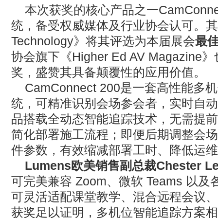
本次获奖的核心产品之一
CamConne
统，备受权威媒体及行业协会认可。其
Technology
》将其评选为本届展会
最
协会旗下《
Higher Ed AV Magazine
》
奖，盛赞其具备颠覆性的应用价值。
CamConnect 200
是一套高性能多机
统，可精准识别会场参会者，实时自动
品搭载全动态智能追踪技术，无需提前
简化部署施工流程；即便后期调整会场
件参数，有效缩减部署工时、降低运维
Lumens
欧美销售副总裁
Chester L
可完美兼容
Zoom
、微软
Teams
以及
可灵活适配课堂教学、混合远程会议、
获奖足以证明，多机位智能追踪方案相