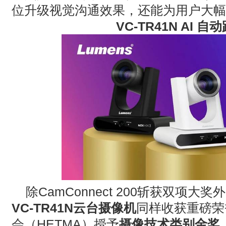
位升级视觉沟通效果，还能为用户大幅
VC-TR41N
AI
自动
除
CamConnect 200
斩获双项大奖外
VC-TR41N
云台摄像机
同样收获重磅荣
会（
HETMA
）授予
摄像技术类别金奖