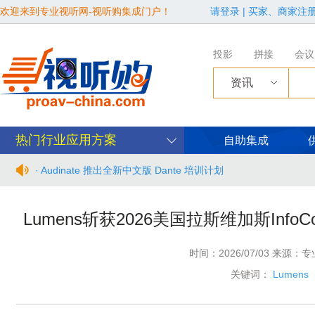
欢迎来到专业视听网-视听购集成门户！
请登录
|
买家、商家注
投影
拼接
会议
资讯
热门行业应用方案
自助集成
· Audinate 推出全新中文版 Dante 培训计划
· BIRTV2026整体日程官宣
Lumens斩获2026美国拉斯维加斯In
· 从“看见全貌”到“身心共感” | “壁彩京华”第三场展览在松下安
时间：2026/07/03 来源：
· 年度必赴约！9月15-17日，闻信第28届广告新科技上海秋交
关键词：
Lumens
· 面对不断升级的文旅亮化市场，你拿什么参与竞争？