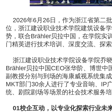
2026
年
6
月
26
日，作为浙江省第二批
位，浙江建设职业技术学院建筑设备学
势，联合
Brähler
贝拉中国，在学院实
门精英进行技术培训、深度交流、探索
浙江建设职业技术学院设备学院乔
Brähler
贝拉中国
CEO
张华阶、博世中
副教授分别与到场的海康威视系统集成
MKT
部门
30
余人进行了专业音响、
IP
统、剧院剧场等场景的社会技术服务培
01
校企互动，以专业化探索行业未