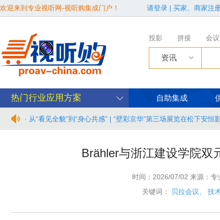
欢迎来到专业视听网-视听购集成门户！
请登录
|
买家、商家注
投影
拼接
会议
资讯
热门行业应用方案
自助集成
· 从“看见全貌”到“身心共感” | “壁彩京华”第三场展览在松下安
· 年度必赴约！9月15-17日，闻信第28届广告新科技上海秋交
Brähler与浙江建设学院
· 面对不断升级的文旅亮化市场，你拿什么参与竞争？
时间：2026/07/02 来源：
· AVONIC摄像机 × Bosch DICENTIS会议系统保障二十国央
关键词：
贝拉会议
、
技
· Extron 七月新闻集锦