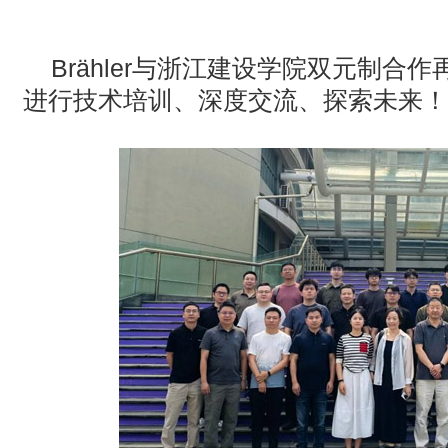
· 松下投影机赋能LYMB.iO的MultiBall系统，打造新一代体育
Brähler
与浙江建设学院双元制合作
· TCC Family 选型指南｜森海塞尔三款天花阵列麦克风，该选
进行技术培训、深度交流、探索未来！
· 【BIRTV发布】万象视听，向新而生，BIRTV2026即将开幕！