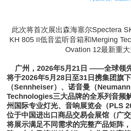
· AVONIC摄像机 × Bosch DICENTIS会议系统保障二十国央
· Extron 七月新闻集锦
此次将首次展出森海塞尔Spectera
· 松下投影机赋能LYMB.iO的MultiBall系统，打造新一代体育
KH 805 II低音监听音箱和Merging Tech
Ovation 12最新
广州，
2026
年
5
月
21
日
——
全球领
将于
2026
年
5
月
28
日至
31
日携集团旗
（
Sennheiser
）、诺音曼（
Neumann
Technologies
三大品牌的全系列音频
州国际专业灯光、音响展览会（
PLS 2
位于中国进出口商品交易会展馆（广交
将展示满足不同需求的完整产品矩阵，