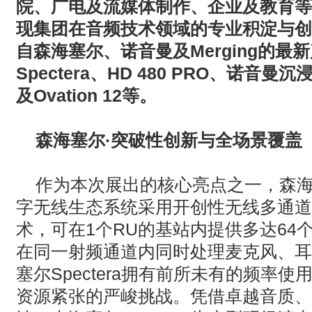
院、广电及流媒体制作、企业及教育等
现集团在音频技术领域的专业积淀与创
自森海塞尔、诺音曼及
Merging
的最新
Spectera
、
HD 480 PRO
、诺音曼沉
及
Ovation 12
等。
森海塞尔
·
突破性创新与全场景覆盖
作为本次展出的核心亮点之一，森海塞尔
字无线生态系统采用开创性无线多通道
术，可在1个RU的基站内提供多达64个
在同一射频通道内同时处理麦克风、耳
塞尔Spectera拥有前所未有的频率
资源紧张的严峻挑战。凭借卓越音质、