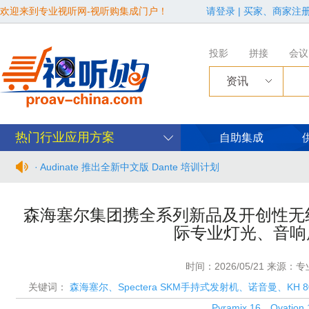
欢迎来到专业视听网-视听购集成门户！
请登录
|
买家、商家注
投影
拼接
会议
资讯
热门行业应用方案
自助集成
· Audinate 推出全新中文版 Dante 培训计划
· BIRTV2026整体日程官宣
森海塞尔集团携全系列新品及开创性无线
际专业灯光、音响
· 从“看见全貌”到“身心共感” | “壁彩京华”第三场展览在松下安
· 年度必赴约！9月15-17日，闻信第28届广告新科技上海秋交
时间：2026/05/21 来源：
关键词：
森海塞尔、Spectera SKM手持式发射机、诺音曼、KH 805 I
· 面对不断升级的文旅亮化市场，你拿什么参与竞争？
Pyramix 16、Ovation 