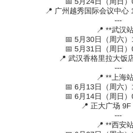
📅
5
月
24
日（周日）
📍
广州越秀国际会议中心
---
📍
**
武汉
📅
5
月
30
日（周六）
📅
5
月
31
日（周日）
📍
武汉香格里拉大饭
---
📍
**
上海
📅
6
月
13
日（周六）
📅
6
月
14
日（周日）
📍
正大广场
9F
---
📍
**
西安