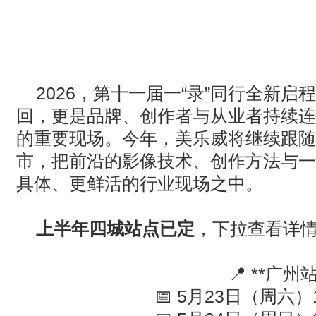
· AVONIC摄像机 × Bosch DICENTIS会议系统保障二十国央
· Extron 七月新闻集锦
· 松下投影机赋能LYMB.iO的MultiBall系统，打造新一代体育
2026
，第十一届一
“
录
”
同行全新启程
回，更是品牌、创作者与从业者持续连
的重要现场。今年，美乐威将继续跟随
市，把前沿的影像技术、创作方法与一
具体、更鲜活的行业现场之中。
上半年四城站点已定
，下拉查看详
📍
**
广州
📅
5
月
23
日（周六）