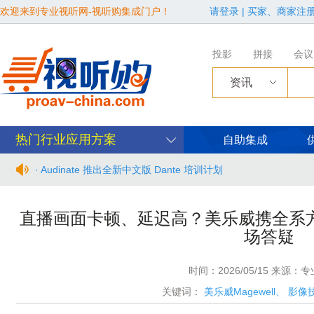
欢迎来到专业视听网-视听购集成门户！
请登录
|
买家、商家注
投影
拼接
会议
资讯
热门行业应用方案
自助集成
· Audinate 推出全新中文版 Dante 培训计划
· BIRTV2026整体日程官宣
直播画面卡顿、延迟高？美乐威携全系方
场答疑
· 从“看见全貌”到“身心共感” | “壁彩京华”第三场展览在松下安
· 年度必赴约！9月15-17日，闻信第28届广告新科技上海秋交
时间：2026/05/15 来源：
关键词：
美乐威Magewell
、
影像
· 面对不断升级的文旅亮化市场，你拿什么参与竞争？