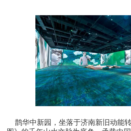
· 松下投影机赋能LYMB.iO的MultiBall系统，打造新一代体育
· TCC Family 选型指南｜森海塞尔三款天花阵列麦克风，该选
· 【BIRTV发布】万象视听，向新而生，BIRTV2026即将开幕！
鹊华中新园，坐落于济南新旧动能