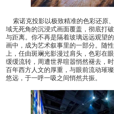
索诺克投影以极致精准的色彩还原
域无死角的沉浸式画面覆盖，彻底打破
与距离。你不再是隔着玻璃远远观望的
画中，成为艺术叙事里的一部分。随性
上，任由斑斓光影漫过肩头，色彩在眼
缓缓流转，周遭世界喧嚣悄然褪去，时
百年西方人文的厚重，与眼前流动璀璨
悠远，于一呼一吸之间悄然共振。