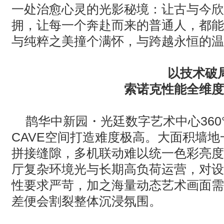
一处治愈心灵的光影秘境：让古与今欣
拥，让每一个奔赴而来的普通人，都能
与纯粹之美撞个满怀，与跨越永恒的温
以技术破
索诺克性能全维度
鹊华中新园・光廷数字艺术中心
360
CAVE
空间打造难度极高。大面积墙地
拼接缝隙，多机联动难以统一色彩亮度
厅复杂环境光与长期高负荷运营，对设
性要求严苛，加之海量动态艺术画面需
差便会割裂整体沉浸氛围。