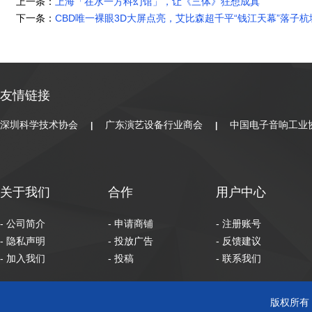
上一条：
上海「在水一方科幻馆」，让《三体》狂想成真
下一条：
CBD唯一裸眼3D大屏点亮，艾比森超千平“钱江天幕”落子
友情链接
深圳科学技术协会
广东演艺设备行业商会
中国电子音响工业
|
|
关于我们
合作
用户中心
- 公司简介
- 申请商铺
- 注册账号
- 隐私声明
- 投放广告
- 反馈建议
- 加入我们
- 投稿
- 联系我们
版权所有 C