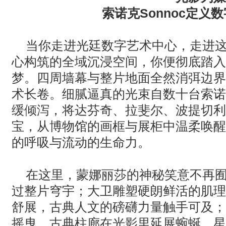
索诺克
Sonnoc
定义数
当你走进光廷数字艺术中心，走进
心构筑的全域沉浸空间，你便彻底踏入
梦。四周墙幕与整片地面全然消弭边界
术长卷。细腻逼真的光束自数十台索诺
缓倾泻，将达芬奇、拉斐尔、波提切利
宝，从博物馆的画框与展柜中温柔唤醒
的呼吸与流动的生命力。
在这里，蒙娜丽莎的神秘笑意不再
过整片穹宇；大卫雕塑硬朗鲜活的肌理
舒展，古典人文的磅礴力量触手可及；
摇曳，古典柱廊在光影里延展蜿蜒，星