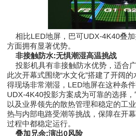
相比
LED
地屏，巴可
UDX-4K40
叠加
方面拥有显著优势。
非接触防水
:
无惧潮湿高温挑战
投影机具有非接触防水优势，适合
此次开幕式围绕
“
水文化
”
搭建了开阔的
得现场非常潮湿，
LED
地屏在这种条件
UDX-4K40
投影方案成为可靠的选择，
以及业界领先的散热管理和稳定的工业
热与内部电路受潮等挑战，保障在开幕
过程中都稳定运行。
叠加兄余
:
演出
0
风险