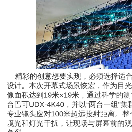
精彩的创意想要实现，必须选择适
设计。本次开幕式场景恢宏，作为目光
像面积达到
19
米
×19
米，通过科学的测
台巴可
UDX-4K40
，并以
“
两台一组
”
集
专业镜头应对
100
米超远投射距离。整
境光和灯光干扰，让现场与屏幕前的观