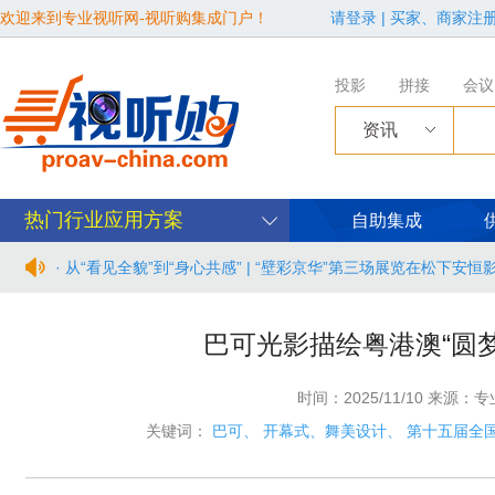
欢迎来到专业视听网-视听购集成门户！
请登录
|
买家、商家注
投影
拼接
会议
资讯
热门行业应用方案
自助集成
· 从“看见全貌”到“身心共感” | “壁彩京华”第三场展览在松下安
· 年度必赴约！9月15-17日，闻信第28届广告新科技上海秋交
巴可光影描绘粤港澳“圆
· 面对不断升级的文旅亮化市场，你拿什么参与竞争？
时间：2025/11/10 来源：
· AVONIC摄像机 × Bosch DICENTIS会议系统保障二十国央
关键词：
巴可
、
开幕式、舞美设计
、
第十五届全
· Extron 七月新闻集锦