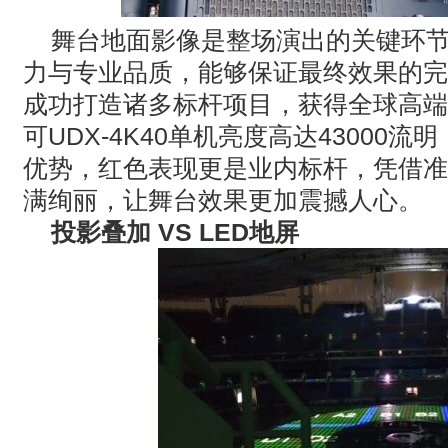
舞台地面影像是整场演出的关键环
力与专业品质，能够保证最终效果的完
成功打造诸多标杆项目，获得全球高端
可
UDX-4K40
单机亮度高达
43000
流明
优势，红色表现更是业内标杆，凭借准
满绚丽，让舞台效果更加震撼人心。
投影叠加
VS LED
地屏