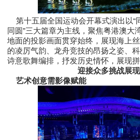
第十五届全国运动会开幕式演出以
“
同圆
”
三大篇章为主线，聚焦粤港澳大
地面的投影画面贯穿始终，展现海上丝
的凌厉气韵、龙舟竞技的昂扬之姿、科
诗意歌舞编排，抒发历史情怀，展现拼
迎接众多挑战展现
艺术创意需影像赋能