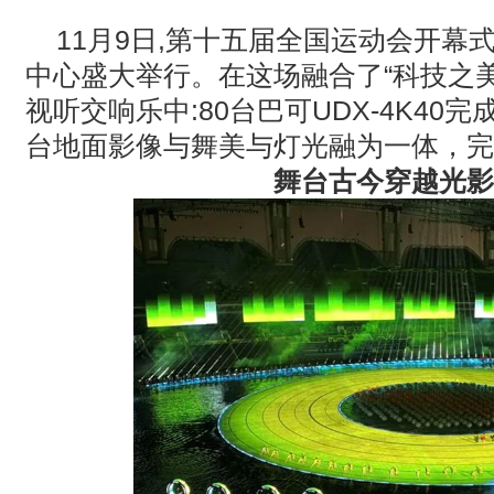
· 松下投影机赋能LYMB.iO的MultiBall系统，打造新一代体育
11月
9
日
,
第十五届全国运动会开幕
中心盛大举行。在这场融合了“科技之
· TCC Family 选型指南｜森海塞尔三款天花阵列麦克风，该选
视听交响乐中
:80
台巴可
UDX-4K40
完
· 【BIRTV发布】万象视听，向新而生，BIRTV2026即将开幕！
台地面影像与舞美与灯光融为一体，完
舞台古今穿越光影