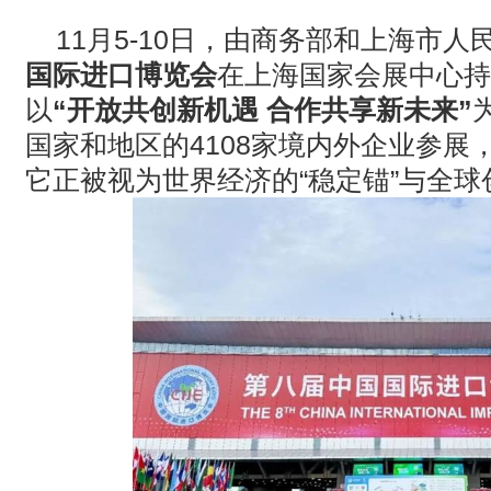
· AVONIC摄像机 × Bosch DICENTIS会议系统保障二十国央
11月
5-10
日，由商务部和上海市人
国际进口博览会
在上海国家会展中心持
· Extron 七月新闻集锦
以
“
开放共创新机遇 合作共享新未来
”
· 松下投影机赋能LYMB.iO的MultiBall系统，打造新一代体育
国家和地区的
4108
家境内外企业参展
它正被视为世界经济的
“
稳定锚
”
与全球