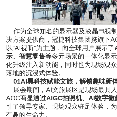
作为全球知名的显示器及液晶电视
决方案提供商，冠捷科技集团携旗下
A
以
“AI
视听
”
为主题，向全球用户展示了
示、智慧零售
等多元场景的一体化显示
化升级注入新动能，同时也为现场观众
落地的沉浸式体验。
01AI
黑科技赋能文旅，解锁趣味新
展会期间，
AI
文旅展区是现场最具
AOC
商显通过
AIGC
拍照机、
AI
数字微
引了领导专家、现场观众驻足体验，为
有趣的生命力。