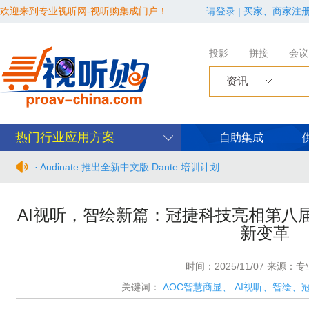
欢迎来到专业视听网-视听购集成门户！
请登录
|
买家、商家注
投影
拼接
会议
资讯
热门行业应用方案
自助集成
· Audinate 推出全新中文版 Dante 培训计划
· BIRTV2026整体日程官宣
AI视听，智绘新篇：冠捷科技亮相第八
新变革
· 从“看见全貌”到“身心共感” | “壁彩京华”第三场展览在松下安
· 年度必赴约！9月15-17日，闻信第28届广告新科技上海秋交
时间：2025/11/07 来源：
关键词：
AOC智慧商显
、
AI视听、智绘、
· 面对不断升级的文旅亮化市场，你拿什么参与竞争？