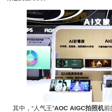
其中，
“
人气王
”
AOC AIGC
拍照机
前