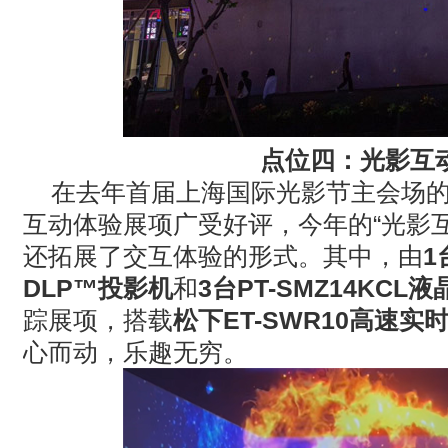
点位四：光影互
在去年首届上海国际光影节主会场
互动体验展项广受好评，今年的
“
光影
还拓展了交互体验的形式。其中，由
1
DLP™
投影机
和
3
台
PT-SMZ14KCL
液
踪展项，搭载
松下
ET-SWR10
高速实
心而动，乐趣无穷。