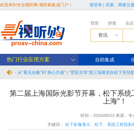
欢迎来到专业视听网-视听购集成门户！
请登录
|
买家、商家注
投影
拼接
会议
资讯
热门行业应用方案
自助集成
· 从“看见全貌”到“身心共感” | “壁彩京华”第三场展览在松下安
· 年度必赴约！9月15-17日，闻信第28届广告新科技上海秋交
第二届上海国际光影节开幕，松下系统
上海”！
· 面对不断升级的文旅亮化市场，你拿什么参与竞争？
· AVONIC摄像机 × Bosch DICENTIS会议系统保障二十国央
时间：2025/09/23 来源：
关键词：
松下影像显示、松下、系统工程投影
· Extron 七月新闻集锦