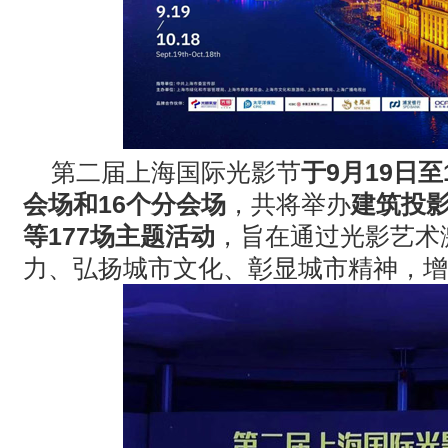
第二届上海国际光影节
于
9
月
19
日至
会场和
16
个分会场
，共将举办
建筑投
等
177
场主题活动
，旨在通过光影艺术
力、弘扬城市文化、彰显城市精神，增