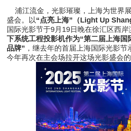
· 松下投影机赋能LYMB.iO的MultiBall系统，打造新一代体育
浦江流金，光影璀璨，上海为世界
盛会。以
“点亮上海”（Light Up Shan
· TCC Family 选型指南｜森海塞尔三款天花阵列麦克风，该选
国际光影节于9月19日晚在徐汇区西
· 【BIRTV发布】万象视听，向新而生，BIRTV2026即将开幕！
下系统工程投影机作为“第二届上海国
品牌”
，继去年的首届上海国际光影节
今年再次在主会场拉开这场光影盛会的