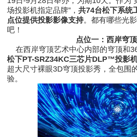
19
日
-9
月
28
日举办，为期
10
天。作为
“
场投影机指定品牌
”
，
共
74
台松下系统
点位提供投影影像支持
。都有哪些光影
吧！
点位一：西岸穹顶
在西岸穹顶艺术中心内部的穹顶和
3
松下
PT-SRZ34KC
三芯片
DLP™
投影
超大尺寸裸眼
3D
穹顶投影秀，全包围
验。