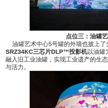
点位三：油罐艺
油罐艺术中心
5
号罐的外墙也披上了
SRZ34KC
三芯片
DLP™
投影机
以油罐
融入旧工业油罐，实现工业遗产的生态
与活力。