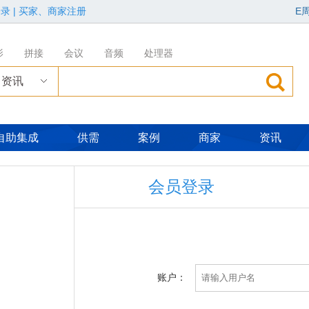
登录
|
买家、商家注册
E
影
拼接
会议
音频
处理器
资讯
自助集成
供需
案例
商家
资讯
会员登录
账户：