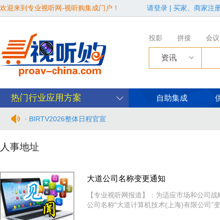
欢迎来到专业视听网-视听购集成门户！
请登录
|
买家、商家注
投影
拼接
会议
资讯
· Audinate 推出全新中文版 Dante 培训计划
热门行业应用方案
自助集成
· BIRTV2026整体日程官宣
· 从“看见全貌”到“身心共感” | “壁彩京华”第三场展览在松下安
人事地址
· 年度必赴约！9月15-17日，闻信第28届广告新科技上海秋交
大道公司名称变更通知
· 面对不断升级的文旅亮化市场，你拿什么参与竞争？
【专业视听网报道】：为适应市场和公司战略
公司名称“大道计算机技术(上海)有限公司”
· AVONIC摄像机 × Bosch DICENTIS会议系统保障二十国央