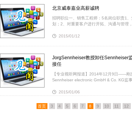
北京威泰嘉业高薪诚聘
招聘职位一、销售工程师：5名岗位职责1
划；2、对重要客户进行开拓、沟通与管理
2015/01/12
JorgSennheiser教授卸任Sennheise
接任
【专业视听网报道】2014年12月9日——刚庆祝
Sennheiser electronic GmbH & Co.
2015/01/06
首页
3
4
5
6
7
8
9
10
11
12