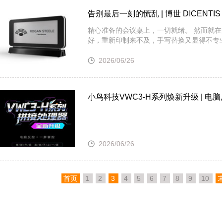
告别最后一刻的慌乱 | 博世 DICEN
精心准备的会议桌上，一切就绪。 然而就在
好，重新印制来不及，手写替换又显得不专
2026/06/26
小鸟科技VWC3-H系列焕新升级 | 电
2026/06/26
首页
1
2
3
4
5
6
7
8
9
10